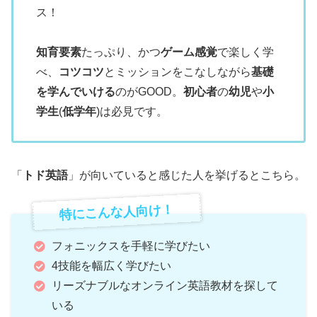
ス！
知育要素
たっぷり、かつ
ゲーム感覚
で楽しく学
べ、
コツコツ
とミッションをこなしながら
基礎
を学んでいける
のがGOOD。
初心者
の
幼児
や
小
学生
(
低学年
)は必見です。
「
トド英語
」が向いていると感じた人を挙げるとこちら。
特にこんな人向け！
フォニックスを手軽に学びたい
4技能を幅広く学びたい
リーズナブルなオンライン英語教材を探して
いる