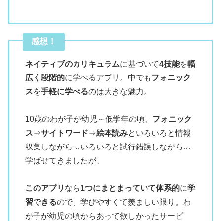
感想！
ネイティブのカリキュラム
に基づいて
4技能
を
幅
広く段階的
に学べるアプリ。中でも
フォニック
ス
を
手軽に学べる
のは大きな魅力。
10歳のわが子が幼児～低学年の頃、
フォニック
ス
⇒
サイトワード
⇒
絵本読み
といろいろと情報
収集しながら…いろいろと試行錯誤しながら…
学ばせてきましたが、
このアプリ
なら
1つにまとまっていて体系的
に
学
習できる
ので、学びやすくて羨ましい限り。わ
が子が幼児の頃からあって欲しかったサービ