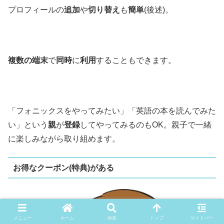
プロフィールの
追加
や
切り替え
も
簡単
(後述)。
複数の端末
で
同時
に
利用
することもできます。
「フォニックスをやってみたい」「英語の本を読んでみた
い」という
親
が
登録
してやってみるのもOK。親子で一緒
に楽しみながら取り組めます。
お得なクーポン(特典)がある
メニュー
ホーム
検索
トップ
サイドバー