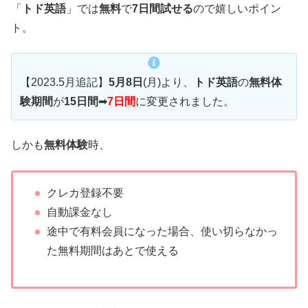
「
トド英語
」では
無料
で
7日間試せる
ので嬉しいポイン
ト。
【2023.5月追記】
5月8日
(月)より、
トド英語
の
無料体
験期間
が
15日間
➡
7日間
に変更されました。
しかも
無料体験
時、
クレカ登録不要
自動課金なし
途中で有料会員になった場合、使い切らなかっ
た無料期間はあとで使える