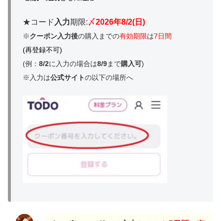
★コード
入力
期限:
〆
2026年8/2(日)
※
クーポン入力後
の購入までの
有効期限
は
7日間
(再登録不可)
(例：
8/2
に入力の場合は
8/9
まで
購入可
)
※入力は
公式サイト
の以下の場所へ