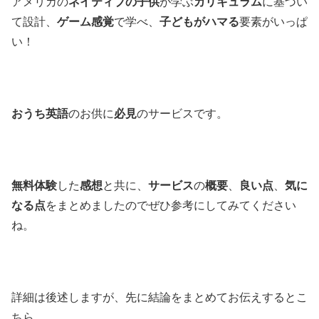
アメリカの
ネイティブの子供
が学ぶ
カリキュラム
に基づい
て設計、
ゲーム感覚
で学べ、
子どもがハマる
要素がいっぱ
い！
おうち英語
のお供に
必見
のサービスです。
無料体験
した
感想
と共に、
サービス
の
概要
、
良い点
、
気に
なる点
をまとめましたのでぜひ参考にしてみてください
ね。
詳細は後述しますが、先に結論をまとめてお伝えするとこ
ちら。