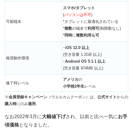
スマホ/タブレット
(
パソコンは不可
)
可能端末
*タブレットに最適化されている
*
複数
の端末で
利用可
(制限数なし)
*
同時
に
複数利用も可
･
iOS 12.0 以上
(空き容量 1.2GB 以上)
推奨動作環境
･
Android OS 5.1.1 以上
(空き容量 974MB 以上)
アメリカ
の
修了時レベル
小学校2年生
レベル
※
会員登録キャンペーン
（ウエルカムクーポン）は、
公式サイト
からの
購入時
にのみ
適用
。
なお2022年3月に
大幅値下げ
され、以前と比べ一気に
お手
頃価格
となりました。