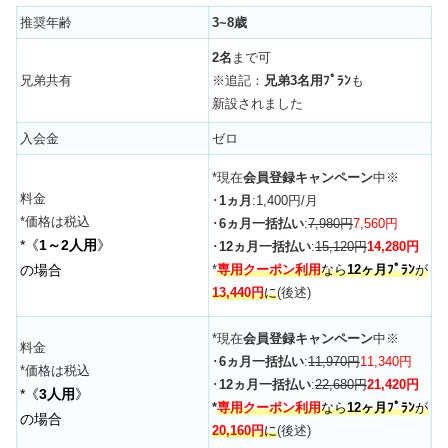
推奨年齢
3~8歳
2名
まで可
兄弟共有
※追記：
兄弟3名用ﾌﾟﾗﾝ
も
新設されました
入会金
ゼロ
*現在
会員登録キャンペーン
中※
料金
･
1ヵ月
:1,400円/月
*価格は税込
･
6ヵ月一括払い
:
7,980円
7,560円
*《
1～2人用
》
･
12ヵ月一括払い
:
15,120円
14,280円
の場合
*
専用クーポン利用
なら
12ヶ月ﾌﾟﾗﾝ
が
13,440円
に
(後述)
*現在
会員登録キャンペーン
中※
料金
･
6ヵ月一括払い
:
11,970円
11,340円
*価格は税込
･
12ヵ月一括払い
:
22,680円
21,420円
*《
3人用
》
*
専用クーポン利用
なら
12ヶ月ﾌﾟﾗﾝ
が
の場合
20,160円
に
(後述)