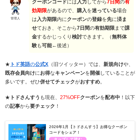
クーポンコード
には
入力
してから
7日間
の
有
効期限
があるので、
購入
を
迷っている
場合
管理人
は
入力期限
内に
クーポン
の
登録
を
先
に
済ま
せ
ておき、そこから
7日間
の
有効期限
まで
課
金
するかじっくり
検討
できます。（
無料体
験
も
可能
←後述）
★
トド英語
の
公式X
（旧ツイッター）では、
新規向け
や、
既存会員向け
に
お得
な
キャンペーン
を
開催
していることが
多いです。ぜひ
併せてチェック
が
おすすめ
。
★
トドさんすう
も現在、
27%OFF
クーポン
を
配布中
！以下
の
記事
から
要チェック
！
2026年1月【トドさんすう】お得なクーポン
コードをシェア！