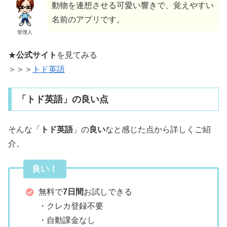
動物を連想させる可愛い響きで、覚えやすい
名前のアプリです。
管理人
★
公式サイト
を見てみる
＞＞＞
トド英語
「トド英語」の良い点
そんな「
トド英語
」の
良い
なと感じた点から詳しくご紹
介。
良い！
無料で
7日間
お試しできる
・クレカ登録不要
・自動課金なし