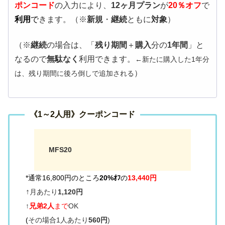
ポンコード
の入力により、
12ヶ月プラン
が
20％オフ
で
利用
で
きます。（※
新規
・
継続
ともに
対象
）
（※
継続
の場合は、「
残り期間
＋
購入
分の
1年間
」と
なるので
無駄なく
利用できます。
←新たに購入した1年分
）
は、残り期間に後ろ倒しで追加される
《
1～2人用》
クーポンコード
MFS20
*通常16,800円のところ
20%ｵﾌ
の
1
3
,440
円
↑
月あたり
1,120円
↑
兄弟2人
まで
OK
(
その場合1人あたり
560円
)