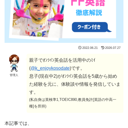
2022.06.21
2026.07.27
親子でｵﾝﾗｲﾝ英会話を活用中のﾐｲ
(
@k_enjoykosodate
)です。
管理人
息子(現在中2)がｵﾝﾗｲﾝ英会話を5歳から始め
た経験を元に、体験談や情報を発信していま
す。
(私自身は英検準1,TOEIC890,教員免許[英語の中高一
種]を所持)
本記事では、