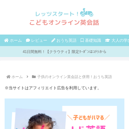
ホーム
レビュー
おうち英語
基礎知識
大人の学
41日間無料！【クラウティ】限定ｸｰﾎﾟﾝはｺﾁﾗから
ホーム
子供のオンライン英会話と併用！おうち英語
※当サイトはアフィリエイト広告を利用しています。