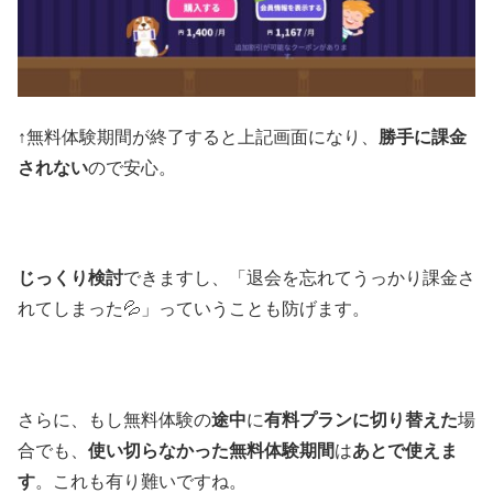
↑無料体験期間が終了すると上記画面になり、
勝手に課金
されない
ので安心。
じっくり検討
できますし、「退会を忘れてうっかり課金さ
れてしまった💦」っていうことも防げます。
さらに、もし無料体験の
途中
に
有料プランに切り替えた
場
合でも、
使い切らなかった無料体験期間
は
あとで使えま
す
。これも有り難いですね。