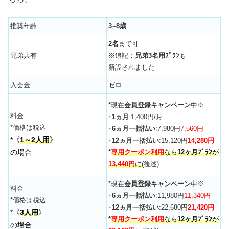
推奨年齢
3~8歳
2名
まで可
兄弟共有
※追記：
兄弟3名用ﾌﾟﾗﾝ
も
新設されました
入会金
ゼロ
*現在
会員登録キャンペーン
中※
料金
･
1ヵ月
:1,400円/月
*価格は税込
･
6ヵ月一括払い
:
7,980円
7,560円
*《
1～2人用
》
･
12ヵ月一括払い
:
15,120円
14,280円
の場合
*
専用クーポン利用
なら
12ヶ月ﾌﾟﾗﾝ
が
13,440円
に
(後述)
*現在
会員登録キャンペーン
中※
料金
･
6ヵ月一括払い
:
11,980円
11,340円
*価格は税込
･
12ヵ月一括払い
:
22,680円
21,420円
*《
3人用
》
*
専用クーポン利用
なら
12ヶ月ﾌﾟﾗﾝ
が
の場合