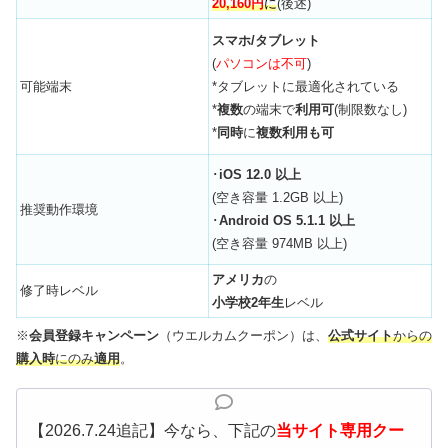
20,160円
に
(後述)
スマホ/タブレット
(
パソコンは不可
)
可能端末
*タブレットに最適化されている
*
複数
の端末で
利用可
(制限数なし)
*
同時
に
複数利用も可
･
iOS 12.0 以上
(空き容量 1.2GB 以上)
推奨動作環境
･
Android OS 5.1.1 以上
(空き容量 974MB 以上)
アメリカ
の
修了時レベル
小学校2年生
レベル
※
会員登録キャンペーン
（ウエルカムクーポン）は、
公式サイト
からの
購入時
にのみ
適用
。
【2026.7.24追記】今なら、下記の
当サイト
専用クー