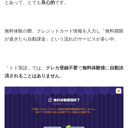
とあって、とても
良心的
です。
無料体験の際、クレジットカード情報を入力し「無料期限
が過ぎたら自動課金」という流れのサービスが多い中、
「トド英語」では、
クレカ登録不要
で
無料体験後
に
自動決
済されることはありません
。