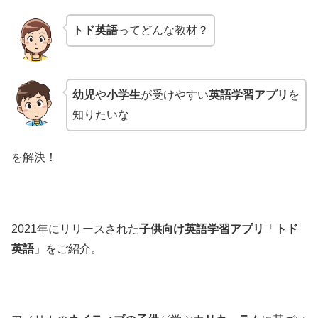
トド英語
ってどんな教材？
幼児
や
小学生
が受けやすい
英語学習アプリ
を
知りたいな
を解決！
2021年にリリースされた
子供向け英語学習アプリ
「
トド
英語
」をご紹介。