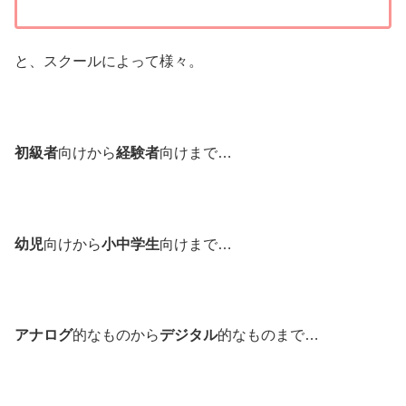
と、スクールによって様々。
初級者
向けから
経験者
向けまで…
幼児
向けから
小中学生
向けまで…
アナログ
的なものから
デジタル
的なものまで…