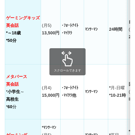
ゲーミングキッズ
自
英会話
(月5)
･ﾌｫｰﾄﾅｲﾄ
ﾏﾝﾂｰﾏﾝ
24時間
(
予
*～18歳
13,500円
･ﾏｲｸﾗ
2
*50分
スクロールできます
メタバース
英会話
固
(月4)
･ﾌｫｰﾄﾅｲﾄ
*
月-日曜
*
小学生
～
ﾏﾝﾂｰﾏﾝ
(
15,000円
･ﾏｲｸﾗ他
*10-21時
高校生
時
*
60
分
*ﾏﾝﾂｰﾏﾝ
*ﾏﾝ