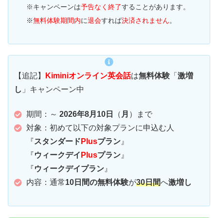
※キャンペーンは
予告なく終了
することがあります。
※
無料体験期間内
に
退会
すれば
決済されません
。
【追記】
Kiminiオンライン英会話
は
無料体験
「
激増
し
」キャンペーン中
期間：～
2026年8月10日
（
月
）まで
対象：初めて以下の対象プランに申込む人
『
スタンダード
Plus
プラン
』
『
ウィークデイ
Plus
プラン
』
『
ウィークデイプラン
』
内容：通常
10日間の無料体験
が
30日間
へ
激増し