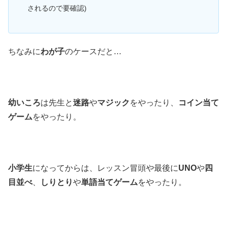
されるので要確認)
ちなみに
わが子
のケースだと…
幼いころ
は先生と
迷路
や
マジック
をやったり、
コイン当て
ゲーム
をやったり。
小学生
になってからは、レッスン冒頭や最後に
UNO
や
四
目並べ
、
しりとり
や
単語当てゲーム
をやったり。