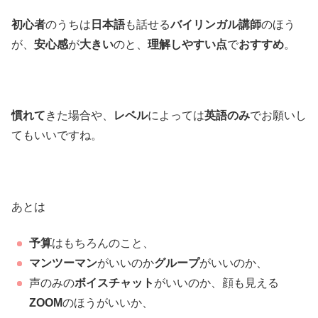
初心者
のうちは
日本語
も話せる
バイリンガル講師
のほう
が、
安心感
が
大きい
のと、
理解しやすい点
で
おすすめ
。
慣れて
きた場合や、
レベル
によっては
英語のみ
でお願いし
てもいいですね。
あとは
予算
はもちろんのこと、
マンツーマン
がいいのか
グループ
がいいのか、
声のみの
ボイスチャット
がいいのか、顔も見える
ZOOM
のほうがいいか、