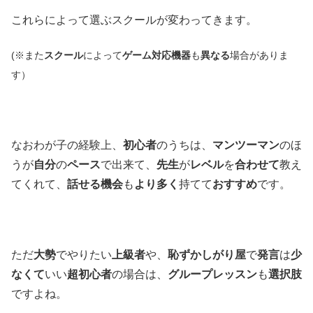
これらによって選ぶスクールが変わってきます。
(※また
スクール
によって
ゲーム対応機器
も
異なる
場合がありま
す）
なおわが子の経験上、
初心者
のうちは、
マンツーマン
のほ
うが
自分
の
ペース
で出来て、
先生
が
レベル
を
合わせて
教え
てくれて、
話せる機会
も
より多く
持てて
おすすめ
です。
ただ
大勢
でやりたい
上級者
や、
恥ずかしがり屋
で
発言
は
少
なくて
いい
超初心者
の場合は、
グループレッスン
も
選択肢
ですよね。