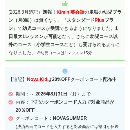
(2026.3月追記）
朗報
！
Kimini英会話
の
単独
の
幼児プラ
ン（
月8回
）
は
無く
なり、
『
スタンダード
Plus
プラ
ン
』で
幼児コース
が
受講
できるようになりました。
1
日最大1レッスン
が
可能
となり、さらに
幼児コース以
外
のコース（
小学生コース
など）も
受けられる
ように
なりました。
※幼児コースは1レッスン15分
【追記】
Nova Kid
は
20%OFF
クーポンコード
配布
中
期間：～
2026年8月31日
（
月
）まで
内容： 下記の
クーポンコード入力
で
対象
商品が
20％OFF
クーポンコード：
NOVASUMMER
(決済画面でコードを入力すると対象商品には割引が反映