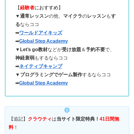
【
経験者
におすすめ
】
▼
通常レッスン
の他、
マイクラ
の
レッスン
も
す
る
ならココ
➡
ワールドアイキッズ
➡
Global Step Academy
▼
Let’s go教材
などが
受け放題
＆
予約不要
で、
神経衰弱
もするならココ
➡
ネイティブキャンプ
▼
プログラミングでゲーム製作
するならココ
➡
Global Step Academy
【追記】
クラウティ
は
当サイト限定特典！
41日間無
料
！