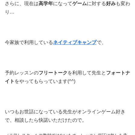
さらに、現在は
高学年
になって
ゲーム
に対する
好み
も変わ
り…
今家族で利用している
ネイティブキャンプ
で、
予約レッスンの
フリートーク
を利用して先生と
フォートナ
イト
をやってもらっています(^^)
いつもお世話になっている先生がオンラインゲーム好き
で、相談したら快諾いただけたので。