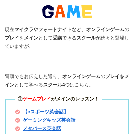
現在
マイクラ
や
フォートナイト
など、
オンラインゲーム
の
プレイ
を
メイン
として
受講
できる
スクール
が続々と登場し
ていますが、
冒頭でもお伝えした通り、
オンラインゲーム
の
プレイ
を
メ
イン
として学べる
スクール4つ
はこちら。
①
ゲームプレイ
がメインのレッスン！
【eスポーツ英会話】
ゲーミングキッズ英会話
メタバース英会話