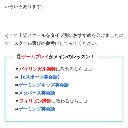
いろいろあります。
そこで上記スクールを
タイプ別
に
おすすめ
を分けましたの
で、
スクール選び
の
参考
にしてみてください。
①
ゲームプレイ
がメインのレッスン！
▼
バイリンガル講師
に教わるならココ
➡
【eスポーツ英会話】
➡
ゲーミングキッズ英会話
➡
メタバース英会話
▼
フィリピン講師
に教わるならココ
➡
ゲーミング英会話