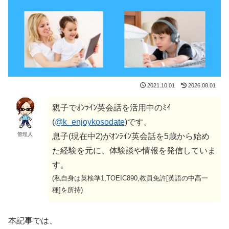
2021.10.01
2026.08.01
親子でｵﾝﾗｲﾝ英会話を活用中のﾐｲ
(
@k_enjoykosodate
)です。
管理人
息子(現在中2)がｵﾝﾗｲﾝ英会話を5歳から始め
た経験を元に、体験談や情報を発信していま
す。
(私自身は英検準1,TOEIC890,教員免許[英語の中高一
種]を所持)
本記事では、