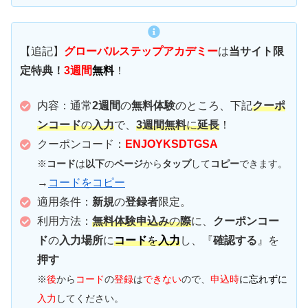
【追記】
グローバルステップアカデミー
は
当サイト限
定特典！
3週間
無料
！
内容：通常
2週間
の
無料体験
のところ、下記
クーポ
ン
コード
の
入力
で、
3週間
無料
に
延長
！
クーポンコード：
ENJOYKSDTGSA
※
コード
は
以下
の
ページ
から
タップ
して
コピー
できます。
→
コードをコピー
適用条件：
新規
の
登録者
限定。
利用方法：
無料体験申込み
の
際
に、
クーポンコー
ド
の
入力場所
に
コード
を
入力
し、『
確認する
』を
押す
※
後
から
コード
の
登録
は
できない
ので、
申込時
に忘れずに
入力
してください。