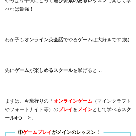
やっぱり子供にとって
遊び要素のあるレッスン
で楽しく学
べれば最強！
わが子も
オンライン英会話
でやる
ゲーム
は大好きです(笑)
先に
ゲーム
が
楽しめるスクール
を挙げると…
まずは、今
流行り
の「
オンラインゲーム
（マインクラフト
やフォートナイト等）の
プレイ
を
メイン
として学べる
スク
ール4つ
」と、
①
ゲームプレイ
がメインのレッスン！