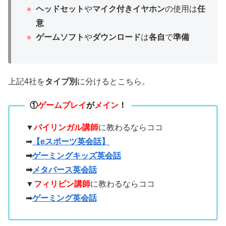
ヘッドセット
や
マイク付きイヤホン
の使用は
任
意
ゲームソフト
や
ダウンロード
は
各自
で
準備
上記4社を
タイプ別
に分けるとこちら。
①
ゲームプレイ
が
メイン
！
▼
バイリンガル講師
に教わるならココ
➡
【eスポーツ英会話】
➡
ゲーミングキッズ英会話
➡
メタバース英会話
▼
フィリピン講師
に教わるならココ
➡
ゲーミング英会話