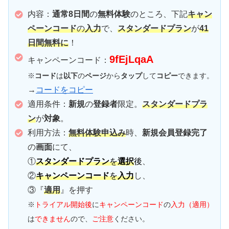
内容：
通常8日間
の
無料体験
のところ、下記
キャン
ペーンコード
の
入力
で、
スタンダードプラン
が
41
日間無料に
！
9fEjLqaA
キャンペーンコード：
※
コード
は
以下
の
ページ
から
タップ
して
コピー
できます。
→
コードをコピー
適用条件：
新規
の
登録者
限定。
スタンダードプラ
ン
が
対象
。
利用方法：
無料体験申込み
時、
新規会員登録完了
の
画面
にて、
①
スタンダードプラン
を
選択
後
、
②
キャンペーンコード
を
入力
し、
③『
適用
』を押す
※
トライアル開始後
に
キャンペーンコード
の
入力（適用）
は
できません
ので、
ご注意
ください。