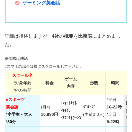
ゲーミング英会話
詳細は後述しますが、
4社
の
概要
を
比較表
にまとめまし
た。
※価格は
税込
↓スマホの場合は横にスクロールして下さい。
スクール名
ゲーム
*対象年齢
料金
形態
時間
内容
*ﾚｯｽﾝ時間
eスポーツ
*平日
･ﾌｫｰﾄﾅｲﾄ
固
英会話
(月4)
ｸﾞﾙｰﾌﾟ
16-22時
･ﾏｲｸﾗ
(
*
小学生
～
大人
10,890円
(生徒2-3人)
*
土日
･ｽﾌﾟﾗﾄｳｰﾝ3
時
*
80
分
9-22時