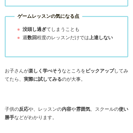
ゲームレッスンの気になる点
没頭し過ぎ
てしまうことも
週
数回
程度のレッスンだけでは
上達しない
お子さんが
楽しく学べそう
なところを
ピックアップ
してみ
てたら、
実際に試してみる
のが大事。
子供の
反応
や、レッスンの
内容
や
雰囲気
、スクールの
使い
勝手
などがわかります。