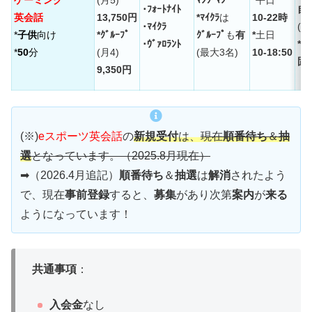
ゲーミング
(月5)
ﾏﾝﾂｰﾏﾝ
*
平日
･ﾌｫｰﾄﾅｲﾄ
自
英会話
13,750円
*ﾏｲｸﾗ
は
10-22時
･ﾏｲｸﾗ
(
2
*
子供
向け
*ｸﾞﾙｰﾌﾟ
ｸﾞﾙｰﾌﾟ
も
有
*
土日
･ｳﾞｧﾛﾗﾝﾄ
*ｸﾞ
*
50
分
(月4)
(最大3名)
10-18:50
固
9,350円
(※)
eスポーツ英会話
の
新規受付
は、
現在
順番待ち
＆
抽
選
となっています。（2025.8月現在）
➡（2026.4月追記）
順番待ち
＆
抽選
は
解消
されたよう
で、現在
事前登録
すると、
募集
があり次第
案内
が
来る
ようになっています！
共通事項
：
入会金
なし