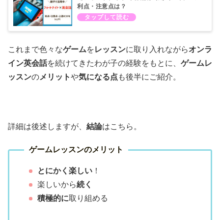
利点・注意点は？
これまで色々な
ゲーム
を
レッスン
に取り入れながら
オンラ
イン英会話
を続けてきたわが子の経験をもとに、
ゲームレ
ッスン
の
メリット
や
気になる点
も後半にご紹介。
詳細は後述しますが、
結論
はこちら。
ゲームレッスンのメリット
とにかく楽しい
！
楽しいから
続く
積極的に
取り組める