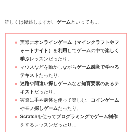
詳しくは後述しますが、
ゲーム
といっても…
実際に
オンラインゲーム（マインクラフトやフ
ォートナイト）
を
利用
して
ゲーム
の中で
楽しく
学ぶ
レッスンだったり、
マウスなどを動かしながら
ゲーム感覚で
学べる
テキスト
だったり、
迷路
や
間違い探しゲーム
など
知育要素
のある
テ
キスト
だったり、
実際に
手
や
身体
を使って楽しむ、
コインゲーム
や
モノ探しゲーム
だったり、
Scratch
を使って
プログラミング
で
ゲーム制作
をするレッスンだったり…