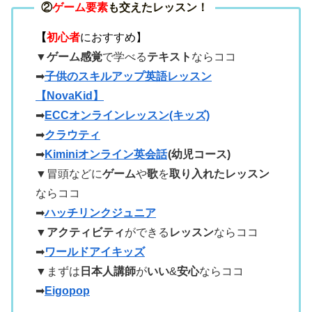
②
ゲーム要素
も交えたレッスン！
【
初心者
におすすめ】
▼ゲーム感覚
で学べる
テキスト
ならココ
➡
子供のスキルアップ英語レッスン
【NovaKid】
➡
ECCオンラインレッスン(キッズ)
➡
クラウティ
➡
Kiminiオンライン英会話
(幼児コース)
▼冒頭などに
ゲーム
や
歌
を
取り入れたレッスン
ならココ
➡
ハッチリンクジュニア
▼
アクティビティ
ができる
レッスン
ならココ
➡
ワールドアイキッズ
▼まずは
日本人講師
が
いい
&
安心
ならココ
➡
Eigopop