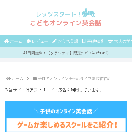
ホーム
レビュー
おうち英語
基礎知識
大人の学
41日間無料！【クラウティ】限定ｸｰﾎﾟﾝはｺﾁﾗから
ホーム
子供のオンライン英会話タイプ別おすすめ
※当サイトはアフィリエイト広告を利用しています。