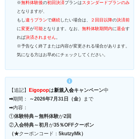
※
無料体験後
の
初回決済
プランは
スタンダードプランのみ
となりますが、
もし
違うプラン
で
継続
したい場合は、
２回目以降
の
決済前
に
変更
が
可能
となります。なお、
無料体験期間内
に
退会
す
れば
決済されません
。
※予告なく終了または内容が変更される場合があります。
気になる方はお早めにチェックしてください。
【追記】
Eigopop
は
新規入会
キャンペーン
中
➡
期間：
～2026年7月31日（金）
まで
➡内容：
①
体験特典～無料体験
が
2回
②
入会特典～初月
が
35％OFFクーポン
（★
クーポンコード：
5kutzyMk）