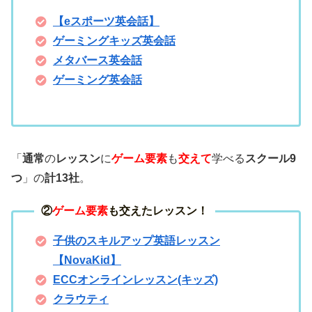
【eスポーツ英会話】
ゲーミングキッズ英会話
メタバース英会話
ゲーミング英会話
「
通常
の
レッスン
に
ゲーム要素
も
交えて
学べる
スクール9
つ
」の
計13社
。
②
ゲーム要素
も交えたレッスン！
子供のスキルアップ英語レッスン
【NovaKid】
ECCオンラインレッスン(キッズ)
クラウティ