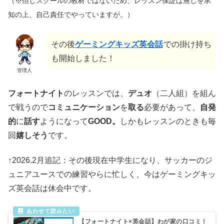
（※但しスクールの教材ではないため、レッスン保証は無しを承
知の上、自己責任でやっていますが。）
その後
ゲーミングキッズ英会話
での掛け持ち
も開始しました！
管理人
フォートナイト
のレッスンでは、
デュオ
（二人組）を組ん
で戦うので
コミュニケーション
を
取る
必要があって、
自発
的
に
話す
ようになって
GOOD。
しかもレッスンのときも毎
回
嬉しそう
です。
↑2026.2月追記：その後現在中学生になり、サッカーのジ
ュニアユースでの練習やらに忙しく、今はゲーミングキッ
ズ英会話は休会中です。
【フォートナイト×英会話】わが家の口コミ！