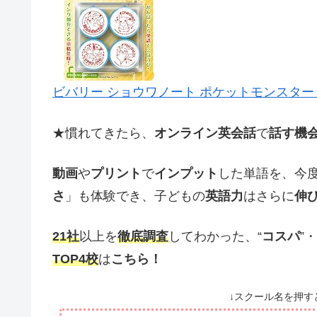
ビバリー ショウワノート ポケットモンスター ス
★慣れてきたら、
オンライン英会話
で
話す機
動画
や
プリント
で
インプット
した単語を、今
さ
」も体験でき、子どもの
英語力
はさらに
伸
21社
以上を
徹底調査
してわかった、“
コスパ
”・
TOP4校
は
こちら！
↓スクール名を押す