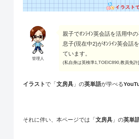
親子でｵﾝﾗｲﾝ英会話を活用中のﾐ
息子(現在中2)がｵﾝﾗｲﾝ英
ています。
管理人
(私自身は英検準1,TOEIC890,教員免
イラスト
で「
文房具
」の
英単語
が学べる
YouT
それに伴い、本ページでは「
文房具
」の
英単