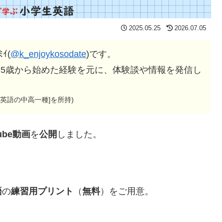
2025.05.25
2026.07.05
ｲ(
@k_enjoykosodate
)です。
会話を5歳から始めた経験を元に、体験談や情報を発信し
許[英語の中高一種]を所持)
ube動画
を
公開
しました。
語
の
練習用
プリント
（
無料
）をご用意。