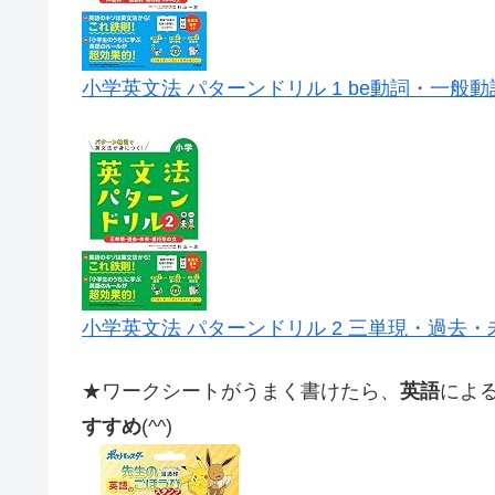
小学英文法 パターンドリル 1 be動詞・一般動
小学英文法 パターンドリル 2 三単現・過去・
★ワークシートがうまく書けたら、
英語
によ
すすめ
(^^)