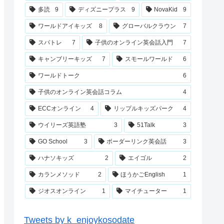
多読
9
ディズニープラス
9
NovaKid
9
ワールドアイキッズ
8
グローバルクラウン
7
スパトレ
7
子供のオンライン英会話入門
7
キャンブリーキッズ
7
スモールワールド
6
ワールドトーク
6
子供のオンライン英会話コラム
4
ECCオンライン
4
リップルキッズパーク
4
ウイリーズ英語塾
3
51Talk
3
GO School
3
ボーダーリンク英会話
3
ハナソキッズ
2
エイゴル
2
カランメソッド
2
ほうかごEnglish
1
ジオスオンライン
1
マイチューター
1
Tweets by k_enjoykosodate