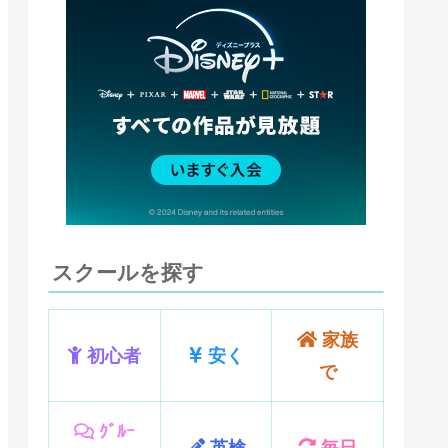
スクールを探す
家族
初心者
安く
で
ｸﾞﾙｰ
英検
毎日