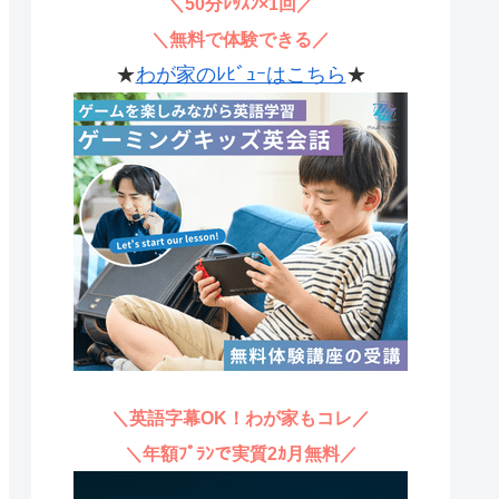
＼50分ﾚｯｽﾝ×1回／
＼無料で体験できる／
★
わが家のﾚﾋﾞｭｰはこちら
★
＼英語字幕OK！わが家もコレ／
＼年額ﾌﾟﾗﾝで実質2ｶ月無料／