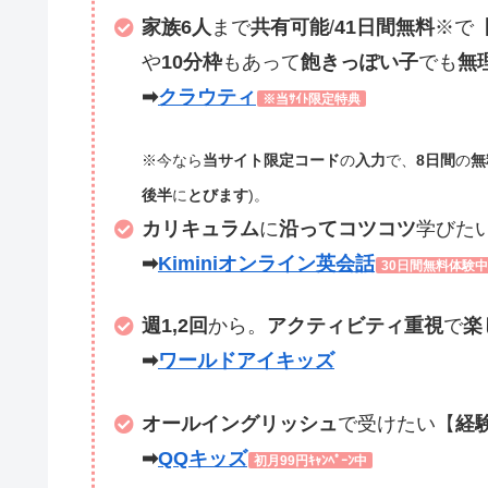
家族6人
まで
共有可能
/
41日間無料
※で
や
10分枠
もあって
飽きっぽい子
でも
無
➡
クラウティ
※当ｻｲﾄ限定特典
※今なら
当サイト限定コード
の
入力
で、
8日間
の
無
後半
に
とびます
)。
カリキュラム
に
沿って
コツコツ
学びた
➡
Kiminiオンライン英会話
30日間無料体験中
週1,2回
から。
アクティビティ重視
で
楽
➡
ワールドアイキッズ
オールイングリッシュ
で受けたい【
経
➡
QQキッズ
初月99円ｷｬﾝﾍﾟｰﾝ中