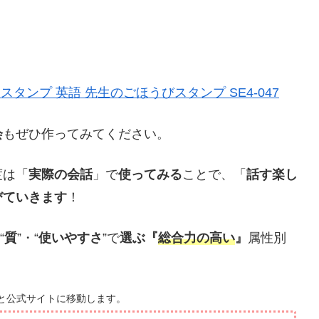
タンプ 英語 先生のごほうびスタンプ SE4-047
会
もぜひ作ってみてください。
度は「
実際の会話
」で
使ってみる
ことで、「
話す楽し
びていきます
！
“
質
”・“
使いやすさ
”で
選ぶ『
総合力の高い
』
属性別
と公式サイトに移動します。