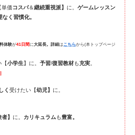
【単価
コスパ
＆
継続重視派】
に。
ゲームレッスン
理なく習慣化。
料体験
が
41日間
に
大延長。
詳細
は
こちら
から(本トップページ
い【
小学生
】に。
予習
/
復習教材
も
充実
。
しく
受けたい【
幼児】
に。
験者】
に。
カリキュラム
も
豊富。