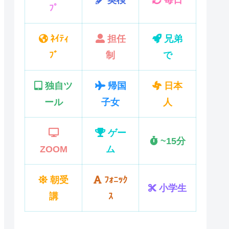
ﾌﾟ
ﾈｲﾃｨ
担任
兄弟
ﾌﾞ
制
で
独自ツ
帰国
日本
ール
子女
人
ゲー
~15分
ZOOM
ム
朝受
ﾌｫﾆｯｸ
小学生
講
ｽ