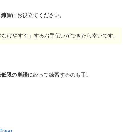
く練習
にお役立てください。
つなげやすく」するお手伝いができたら幸いです。
最低限
の
単語
に絞って練習するのも手。
360