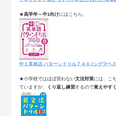
★
高学年～中1向け
にはこちら。
中１英単語 パターンドリル７４０ (シグマベス
★小学校ではほぼ習わない
文法対策
には、こ
ていますが、
くり返し練習
するので
覚えやす