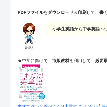
PDFファイル
を
ダウンロード
＆
印刷
して、
書
「
小学生英語
から
中学英語
へ
管理人
★中学に向けて、
市販教材
を利用して、
必要
中学でグンと差がつく! [小学生]これだけ!英単語