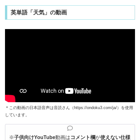
英単語「天気」の動画
＊この動画の日本語音声は音読さん（https://ondoku3.com/ja/）を使用
しています。
※
子供向けYouTube
動画は
コメント欄
が
使えない仕様