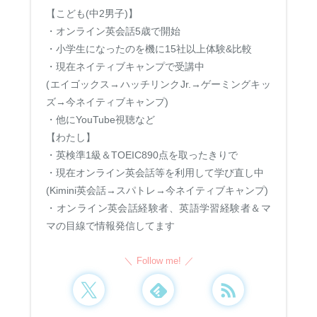
【こども(中2男子)】
・オンライン英会話5歳で開始
・小学生になったのを機に15社以上体験&比較
・現在ネイティブキャンプで受講中
(エイゴックス→ハッチリンクJr.→ゲーミングキッ
ズ→今ネイティブキャンプ)
・他にYouTube視聴など
【わたし】
・英検準1級＆TOEIC890点を取ったきりで
・現在オンライン英会話等を利用して学び直し中
(Kimini英会話→スパトレ→今ネイティブキャンプ)
・オンライン英会話経験者、英語学習経験者＆マ
マの目線で情報発信してます
Follow me!