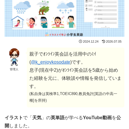
2024.12.24
2026.07.05
親子でｵﾝﾗｲﾝ英会話を活用中のﾐｲ
(
@k_enjoykosodate
)です。
管理人
息子(現在中2)がｵﾝﾗｲﾝ英会話を5歳から始め
た経験を元に、体験談や情報を発信していま
す。
(私自身は英検準1,TOEIC890,教員免許[英語の中高一
種]を所持)
イラスト
で「
天気
」の
英単語
が学べる
YouTube動画
を
公
開
しました。