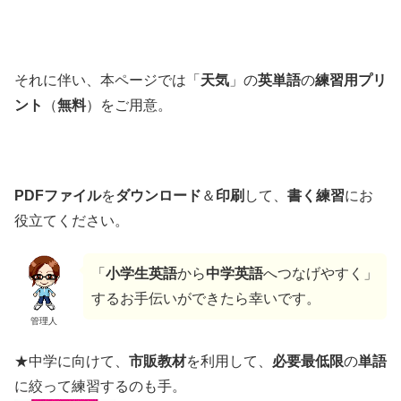
それに伴い、本ページでは「
天気
」の
英単語
の
練習用
プリ
ント
（
無料
）をご用意。
PDFファイル
を
ダウンロード
＆
印刷
して、
書く練習
にお
役立てください。
「
小学生英語
から
中学英語
へつなげやすく」
するお手伝いができたら幸いです。
管理人
★中学に向けて、
市販教材
を利用して、
必要最低限
の
単語
に絞って練習するのも手。