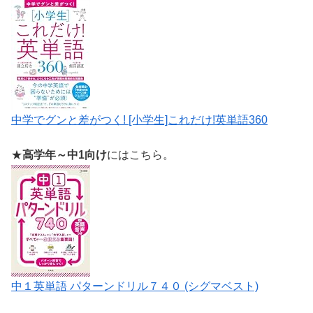
中学でグンと差がつく! [小学生]これだけ!英単語360
★
高学年～中1向け
にはこちら。
中１英単語 パターンドリル７４０ (シグマベスト)