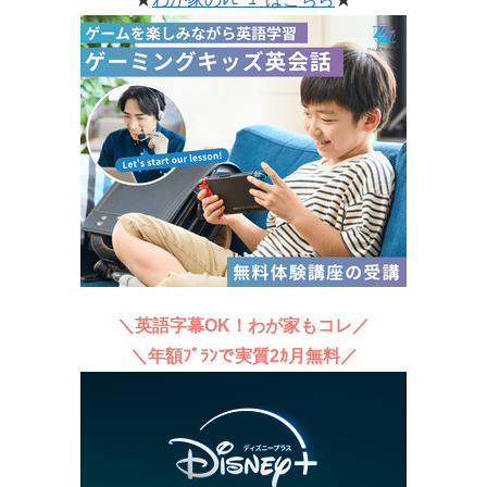
＼英語字幕OK！わが家もコレ／
＼年額ﾌﾟﾗﾝで実質2ｶ月無料／