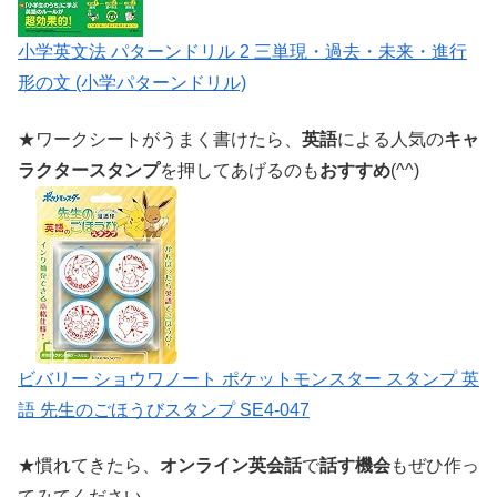
小学英文法 パターンドリル 2 三単現・過去・未来・進行
形の文 (小学パターンドリル)
★ワークシートがうまく書けたら、
英語
による人気の
キャ
ラクタースタンプ
を押してあげるのも
おすすめ
(^^)
ビバリー ショウワノート ポケットモンスター スタンプ 英
語 先生のごほうびスタンプ SE4-047
★慣れてきたら、
オンライン英会話
で
話す機会
もぜひ作っ
てみてください。