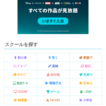
スクールを探す
初心者
安く
家族で
ｸﾞﾙｰﾌﾟ
英検
毎日
ﾈｲﾃｨﾌﾞ
担任制
兄弟で
独自ﾂｰﾙ
帰国子女
日本人
ZOOM
ゲーム
~15分
朝受講
ﾌｫﾆｯｸｽ
小学生