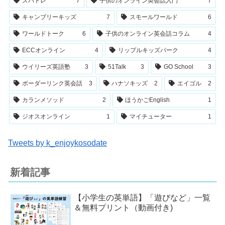
スパトレ
7
子供のオンライン英会話入門
7
キャンブリーキッズ
7
スモールワールド
6
ワールドトーク
6
子供のオンライン英会話コラム
4
ECCオンライン
4
リップルキッズパーク
4
ウイリーズ英語塾
3
51Talk
3
GO School
3
ボーダーリンク英会話
3
ハナソキッズ
2
エイゴル
2
カランメソッド
2
ほうかごEnglish
1
ジオスオンライン
1
マイチューター
1
Tweets by k_enjoykosodate
新着記事
【小学生の英単語】「遊びなど」一覧
＆無料プリント（動画付き)