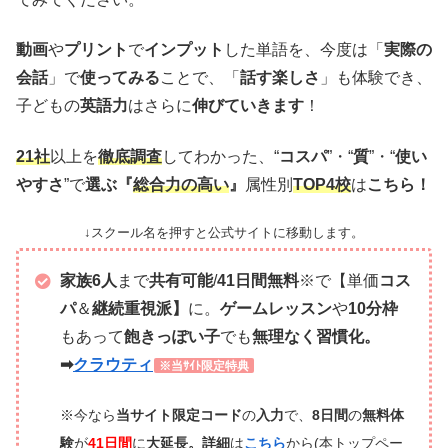
動画
や
プリント
で
インプット
した単語を、今度は「
実際の
会話
」で
使ってみる
ことで、「
話す楽しさ
」も体験でき、
子どもの
英語力
はさらに
伸びていきます
！
21社
以上を
徹底調査
してわかった、“
コスパ
”・“
質
”・“
使い
やすさ
”で
選ぶ『
総合力の高い
』
属性別
TOP4校
は
こちら！
↓スクール名を押すと公式サイトに移動します。
家族6人
まで
共有可能
/
41日間無料
※で【単価
コス
パ
＆
継続重視派】
に。
ゲームレッスン
や
10分枠
もあって
飽きっぽい子
でも
無理なく習慣化。
➡
クラウティ
※当ｻｲﾄ限定特典
※今なら
当サイト限定コード
の
入力
で、
8日間
の
無料体
験
が
41日間
に
大延長。
詳細
は
こちら
から(本トップペー