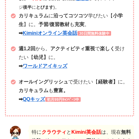
ジ
後半
に
とびます
)。
カリキュラム
に
沿って
コツコツ
学びたい【
小学
生
】に。
予習
/
復習教材
も
充実
。
➡
Kiminiオンライン英会話
30日間無料体験中
週1,2回
から。
アクティビティ重視
で
楽しく
受け
たい【
幼児】
に。
➡
ワールドアイキッズ
オールイングリッシュ
で受けたい【
経験者】
に。
カリキュラム
も
豊富。
➡
QQキッズ
初月99円ｷｬﾝﾍﾟｰﾝ中
特に
クラウティ
と
Kimini英会話
は、現在
無料