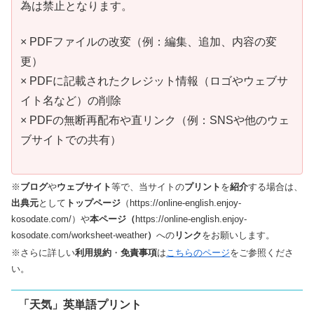
為は禁止となります。
× PDFファイルの改変（例：編集、追加、内容の変
更）
× PDFに記載されたクレジット情報（ロゴやウェブサ
イト名など）の削除
× PDFの無断再配布や直リンク（例：SNSや他のウェ
ブサイトでの共有）
※
ブログ
や
ウェブサイト
等で、当サイトの
プリント
を
紹介
する場合は、
出典元
として
トップページ
（https://online-english.enjoy-
kosodate.com/）や
本ページ（
https://online-english.enjoy-
kosodate.com/worksheet-weather
）
への
リンク
をお願いします。
※さらに詳しい
利用規約
・
免責事項
は
こちらのページ
をご参照くださ
い。
「天気」英単語プリント