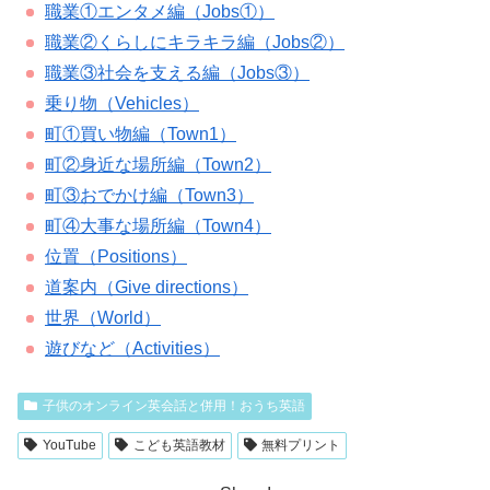
職業①エンタメ編（Jobs①）
職業②くらしにキラキラ編（Jobs②）
職業③社会を支える編（Jobs③）
乗り物（Vehicles）
町①買い物編（Town1）
町②身近な場所編（Town2）
町③おでかけ編（Town3）
町④大事な場所編（Town4）
位置（Positions）
道案内（Give directions）
世界（World）
遊びなど（Activities）
子供のオンライン英会話と併用！おうち英語
YouTube
こども英語教材
無料プリント