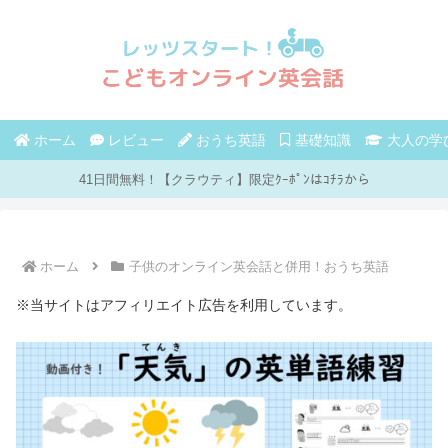
ホーム
レビュー
おうち英語
基礎知識
大人の学
41日間無料！【クラウティ】限定ｸｰﾎﾟﾝはｺﾁﾗから
ホーム
子供のオンライン英会話と併用！おうち英語
※当サイトはアフィリエイト広告を利用しています。