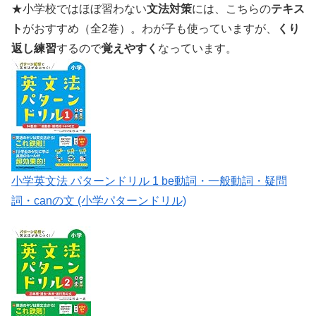
★小学校ではほぼ習わない
文法対策
には、こちらの
テキス
ト
がおすすめ（全2巻）。わが子も使っていますが、
くり
返し練習
するので
覚えやすく
なっています。
小学英文法 パターンドリル 1 be動詞・一般動詞・疑問
詞・canの文 (小学パターンドリル)