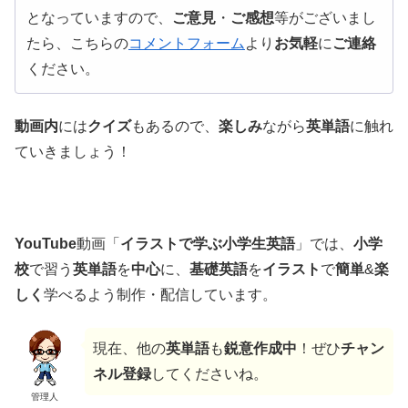
となっていますので、
ご意見
・
ご感想
等がございまし
たら、こちらの
コメントフォーム
より
お気軽
に
ご連絡
ください。
動画内
には
クイズ
もあるので、
楽しみ
ながら
英単語
に触れ
ていきましょう！
YouTube
動画「
イラストで学ぶ小学生英語
」では、
小学
校
で習う
英単語
を
中心
に、
基礎英語
を
イラスト
で
簡単
&
楽
しく
学べるよう制作・配信しています。
現在、他の
英単語
も
鋭意作成中
！ぜひ
チャン
ネル登録
してくださいね。
管理人