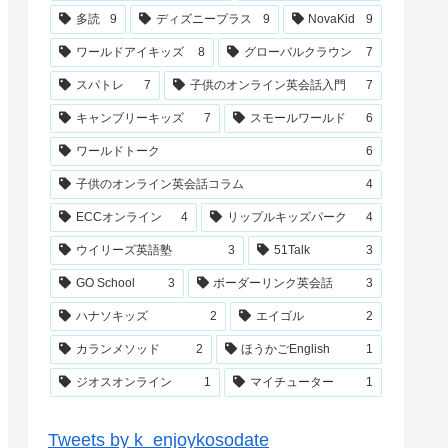
多読
9
ディズニープラス
9
NovaKid
9
ワールドアイキッズ
8
グローバルクラウン
7
スパトレ
7
子供のオンライン英会話入門
7
キャンブリーキッズ
7
スモールワールド
6
ワールドトーク
6
子供のオンライン英会話コラム
4
ECCオンライン
4
リップルキッズパーク
4
ウイリーズ英語塾
3
51Talk
3
GO School
3
ボーダーリンク英会話
3
ハナソキッズ
2
エイゴル
2
カランメソッド
2
ほうかごEnglish
1
ジオスオンライン
1
マイチューター
1
Tweets by k_enjoykosodate