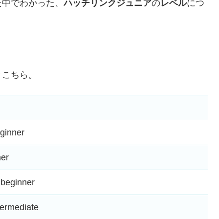
た中でわかった、
ハッチリンクジュニア
の
レベル
につ
とこちら。
ginner
er
beginner
termediate