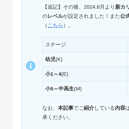
【追記】その後、2024.8月より
新カ
の
レベル
が設定されました！また
公
（
こちら
）。
ステージ
幼児
(K)
小1～4
(E)
小5～中高生
(M)
なお、
本記事
でご
紹介
している
内容
承ください。