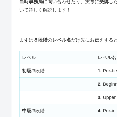
当時
事務局
に問い合わせたり、実際に
受講
し
いて詳しく解説します！
まずは
８段階
の
レベル名
だけ先にお伝えする
レベル
レベル名
初級
/3段階
1.
Pre-be
2.
Beginn
3.
Upper-
中級
/3段階
4.
Pre-in