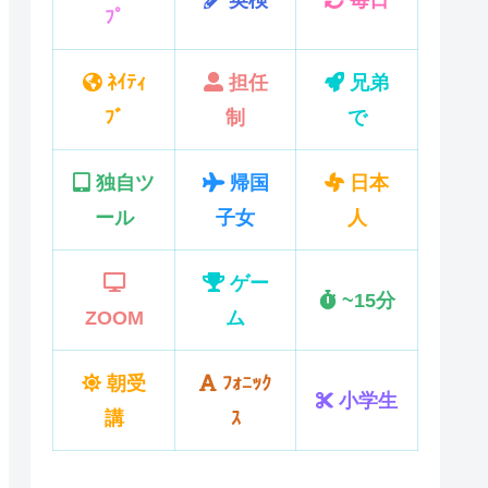
ﾌﾟ
ﾈｲﾃｨ
担任
兄弟
ﾌﾞ
制
で
独自ツ
帰国
日本
ール
子女
人
ゲー
~15分
ZOOM
ム
朝受
ﾌｫﾆｯｸ
小学生
講
ｽ