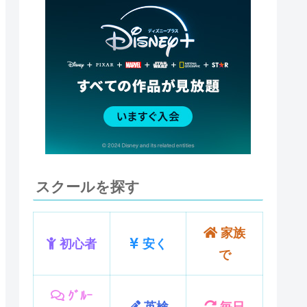
スクールを探す
家族
初心者
安く
で
ｸﾞﾙｰ
英検
毎日