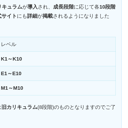
リキュラム
が
導入
され、
成長段階
に応じて各
10段階
式サイト
にも
詳細
が
掲載
されるようになりました
レベル
K1～K10
E1～E10
M1～M10
は
旧カリキュラム
(8段階)のものとなりますのでご了