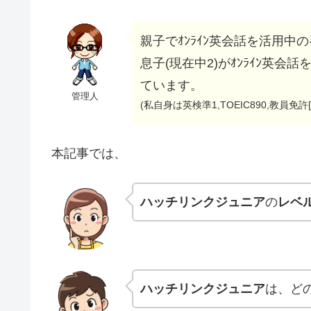
親子でｵﾝﾗｲﾝ英会話を活用中のﾐ
息子(現在中2)がｵﾝﾗｲﾝ英
ています。
管理人
(私自身は英検準1,TOEIC890,教員免
本記事では、
ハッチリンクジュニア
の
レベ
ハッチリンクジュニア
は、ど