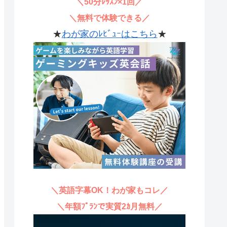
＼50分ﾚｯｽﾝ×1回／
＼無料で体験できる／
★
わが家のﾚﾋﾞｭｰはこちら
★
＼英語字幕OK！わが家もコレ／
＼年額ﾌﾟﾗﾝで実質2ｶ月無料／