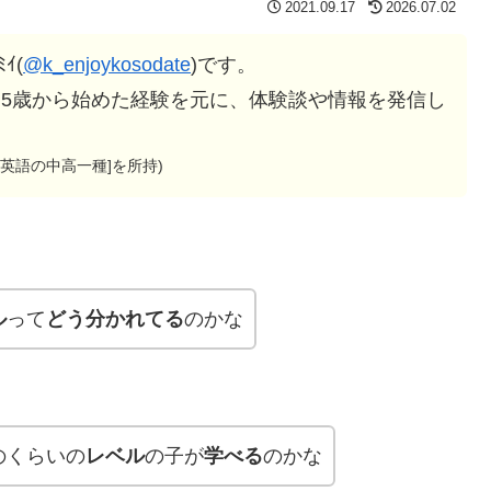
2021.09.17
2026.07.02
ｲ(
@k_enjoykosodate
)です。
会話を5歳から始めた経験を元に、体験談や情報を発信し
許[英語の中高一種]を所持)
ル
って
どう分かれてる
のかな
のくらいの
レベル
の子が
学べる
のかな