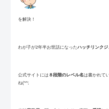
を解決！
わが子が2年半お世話になった
ハッチリンクジ
公式サイトには
８段階のレベル名
は書かれて
ね(^^;