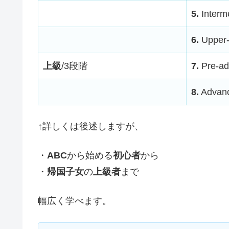
5.
Interm
6.
Upper-
上級
/3段階
7.
Pre-ad
8.
Advan
↑詳しくは後述しますが、
・
ABC
から始める
初心者
から
・
帰国子女
の
上級者
まで
幅広く学べます。