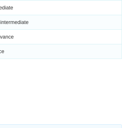
ediate
intermediate
vance
ce