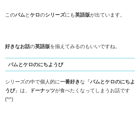
この
バム
と
ケロ
の
シリーズ
にも
英語版
が出ています。
好きなお話
の
英語版
を揃えてみるのもいいですね。
バムとケロのにちようび
シリーズの中で個人的に
一番好き
な『
バムとケロのにちよ
うび
』は、
ドーナッツ
が食べたくなってしまうお話です
(^^)