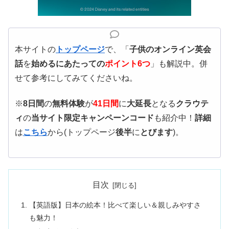
本サイトの
トップページ
で、「
子供のオンライン英会
話
を
始めるにあたっての
ポイント6つ
」も解説中。併
せて参考にしてみてくださいね。
※
8日間
の
無料体験
が
41日間
に
大延長
となる
クラウテ
ィ
の
当サイト限定キャンペーンコード
も紹介中！
詳細
は
こちら
から(トップページ
後半
に
とびます
)。
目次
【英語版】日本の絵本！比べて楽しい＆親しみやすさ
も魅力！