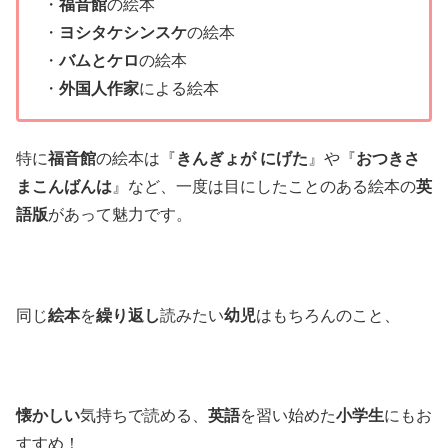
・
福音館
の絵本
・
ヨシタケシンスケ
の絵本
・
バムとケロ
の絵本
・
外国人作家
による絵本
特に
福音館
の絵本は『
きんぎょが にげた
』や『
おつきさ
まこんばんは
』など、一度は目にしたことのある絵本の
英
語版
があって魅力です。
同じ
絵本
を
繰り返し
読みたい
幼児
はもちろんのこと、
懐かしい
気持ちで読める、
英語
を習い始めた
小学生
にもお
すすめ！