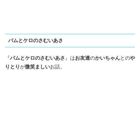
バムとケロのさむいあさ
『
バムとケロのさむいあさ
』は
お友達
の
かいちゃん
との
や
りとり
が
微笑ましい
お話。