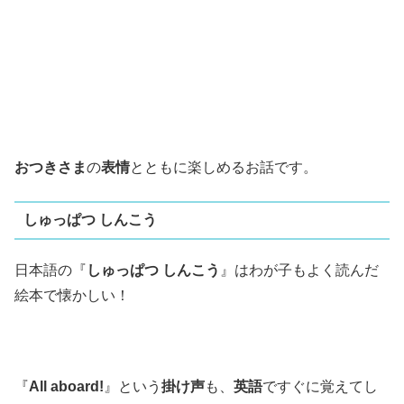
おつきさま
の
表情
とともに楽しめるお話です。
しゅっぱつ しんこう
日本語の『
しゅっぱつ しんこう
』はわが子もよく読んだ
絵本で懐かしい！
『
All aboard!
』という
掛け声
も、
英語
ですぐに覚えてし