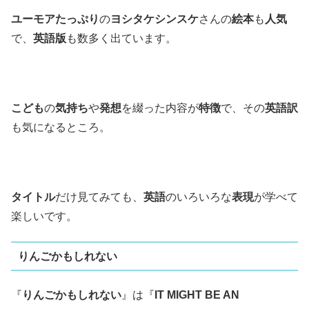
ユーモアたっぷり
の
ヨシタケシンスケ
さんの
絵本
も
人気
で、
英語版
も数多く出ています。
こども
の
気持ち
や
発想
を綴った内容が
特徴
で、その
英語訳
も気になるところ。
タイトル
だけ見てみても、
英語
のいろいろな
表現
が学べて
楽しいです。
りんごかもしれない
『
りんごかもしれない
』は『
IT MIGHT BE AN