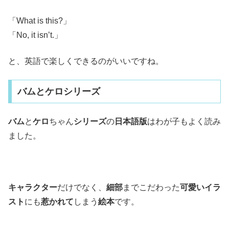
「What is this?」
「No, it isn’t.」
と、英語で楽しくできるのがいいですね。
バムとケロシリーズ
バム
と
ケロ
ちゃん
シリーズ
の
日本語版
はわが子もよく読み
ました。
キャラクター
だけでなく、
細部
までこだわった
可愛いイラ
スト
にも
惹かれて
しまう
絵本
です。