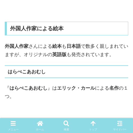
外国人作家による絵本
外国人作家
さんによる
絵本
も
日本語
で数多く親しまれてい
ますが、オリジナルの
英語版
も発売されています。
はらぺこあおむし
『
はらぺこあおむし
』は
エリック・カール
による
名作
の１
つ。
内容が頭に入っていて、
英語版
も抵抗なく読めそう。
メニュー
ホーム
検索
トップ
サイドバー