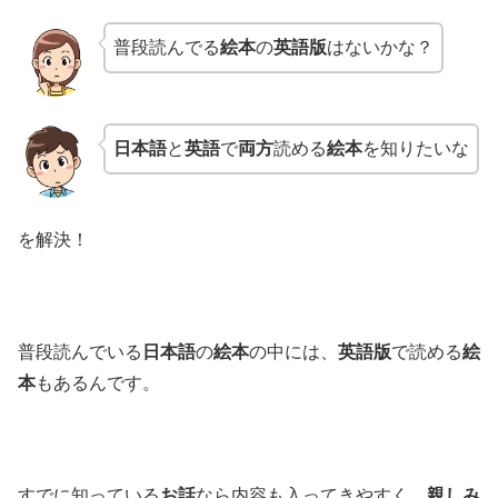
普段読んでる
絵本
の
英語版
はないかな？
日本語
と
英語
で
両方
読める
絵本
を知りたいな
を解決！
普段読んでいる
日本語
の
絵本
の中には、
英語版
で読める
絵
本
もあるんです。
すでに知っている
お話
なら内容も入ってきやすく、
親しみ