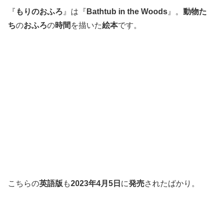
『
もりのおふろ
』は『
Bathtub in the Woods
』。
動物た
ち
の
おふろ
の
時間
を描いた
絵本
です。
こちらの
英語版
も
2023年4月5日
に
発売
されたばかり。