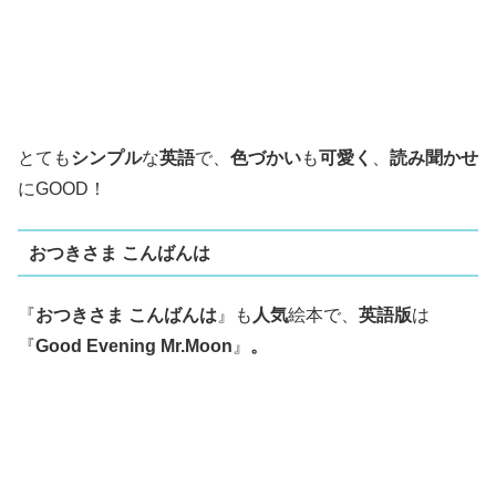
とても
シンプル
な
英語
で、
色づかい
も
可愛く
、
読み聞かせ
にGOOD！
おつきさま こんばんは
『
おつきさま こんばんは
』も
人気
絵本で、
英語版
は
『
Good Evening Mr.Moon
』
。