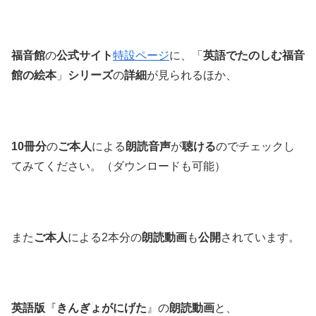
福音館
の
公式サイト
特設ページ
に、「
英語でたのしむ福音
館の絵本
」
シリーズ
の
詳細
が見られるほか、
10冊分
の
ご本人
による
朗読音声
が
聴ける
のでチェックし
てみてください。（ダウンロードも可能）
また
ご本人
による2本分の
朗読動画
も
公開
されています。
英語版
『
きんぎょがにげた
』の
朗読動画
と、