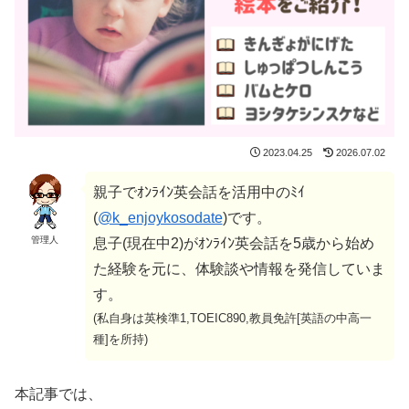
2023.04.25
2026.07.02
親子でｵﾝﾗｲﾝ英会話を活用中のﾐｲ
(
@k_enjoykosodate
)です。
管理人
息子(現在中2)がｵﾝﾗｲﾝ英会話を5歳から始め
た経験を元に、体験談や情報を発信していま
す。
(私自身は英検準1,TOEIC890,教員免許[英語の中高一
種]を所持)
本記事では、