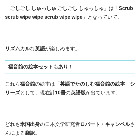
「
ごしごし しゅっしゅ ごしごし しゅっしゅ
」は「
Scrub
scrub wipe wipe scrub wipe wipe
」となっていて、
リズムカル
な
英語
が楽しめます。
福音館の絵本セットもあり！
これら
福音館
の絵本は「
英語でたのしむ福音館の絵本
」
シ
リーズ
として、現在計
10冊
の
英語版
が出ています。
どれも
米国出身
の日本文学研究者
ロバート・キャンベル
さ
んによる
翻訳
。