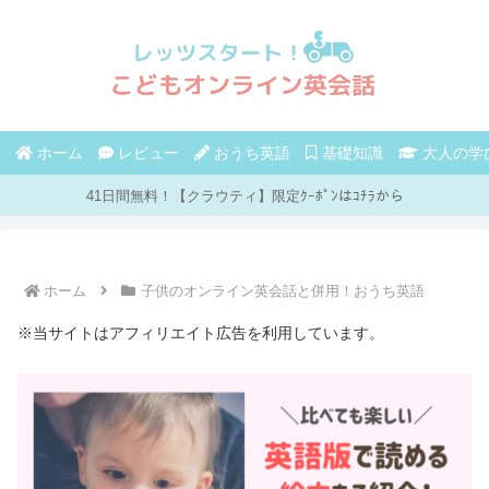
ホーム
レビュー
おうち英語
基礎知識
大人の学
41日間無料！【クラウティ】限定ｸｰﾎﾟﾝはｺﾁﾗから
ホーム
子供のオンライン英会話と併用！おうち英語
※当サイトはアフィリエイト広告を利用しています。