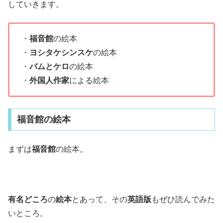
していきます。
・
福音館
の絵本
・
ヨシタケシンスケ
の絵本
・
バムとケロ
の絵本
・
外国人作家
による絵本
福音館の絵本
まずは
福音館
の絵本。
有名どころ
の
絵本
とあって、その
英語版
もぜひ読んでみた
いところ。