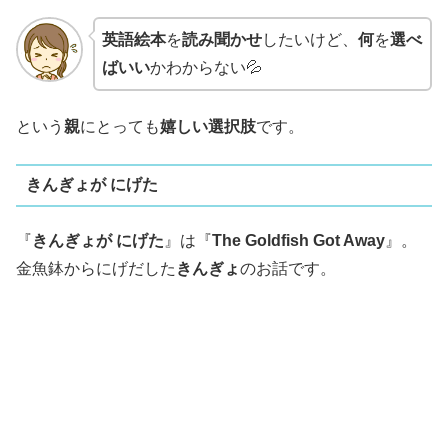
英語絵本
を
読み聞かせ
したいけど、
何
を
選べ
ばいい
かわからない💦
という
親
にとっても
嬉しい選択肢
です。
きんぎょが にげた
『
きんぎょが にげた
』は『
The Goldfish Got Away
』。
金魚鉢からにげだした
きんぎょ
のお話です。