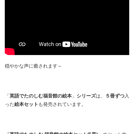
穏やかな声に癒されます～
「
英語でたのしむ福音館の絵本
」
シリーズ
は、
５冊ずつ
入
った
絵本セット
も発売されています。