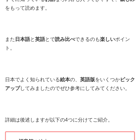
をもって読めます。
また
日本語
と
英語
とで
読み比べ
できるのも
楽しい
ポイン
ト。
日本でよく知られている
絵本
の、
英語版
をいくつか
ピック
アップ
してみましたのでぜひ参考にしてみてください。
詳細は後述しますが以下の4つに分けてご紹介。