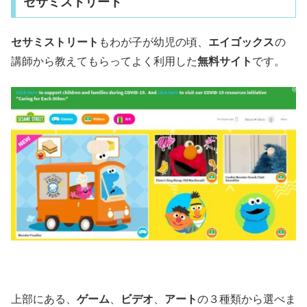
セサミストリート
セサミストリート
もわが子が幼児の頃、
エイゴックス
の
講師から教えてもらってよく利用した
無料サイト
です。
上部にある、
ゲーム
、
ビデオ
、
アート
の３種類から選べま