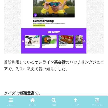
普段利用している
オンライン英会話
の
ハッチリンクジュニ
ア
で、先生に教えて貰い知りました。
クイズ
は
種類豊富
で、
メニュー
ホーム
検索
トップ
サイドバー