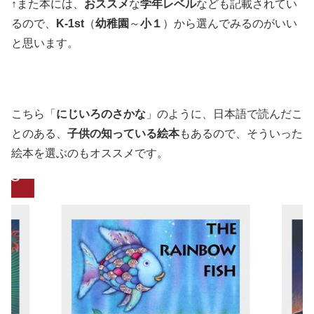
↑また本には、
おススメ
な
学年レベル
なども記載されてい
るので、
K-1st
（
幼稚園
～
小１
）から選んでみるのがいい
と思います。
こちら「
にじいろのさかな
」のように、日本語で読んだこ
とのある、
子供の知っている絵本
もあるので、そういった
絵本を選ぶのもオススメです。