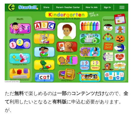
ただ
無料
で楽しめるのは
一部
の
コンテンツだけ
なので、
全
て
利用したいとなると
有料版
に申込む必要があります。
が、