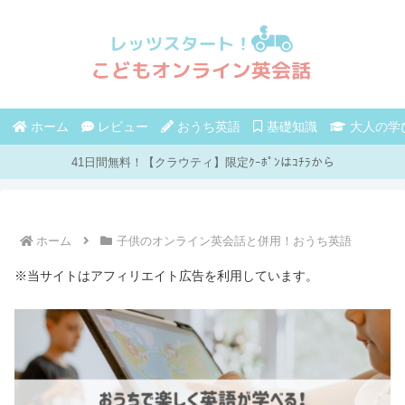
ホーム
レビュー
おうち英語
基礎知識
大人の学
41日間無料！【クラウティ】限定ｸｰﾎﾟﾝはｺﾁﾗから
ホーム
子供のオンライン英会話と併用！おうち英語
※当サイトはアフィリエイト広告を利用しています。