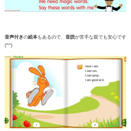
音声付き
の
絵本
もあるので、
音読
が苦手な親でも安心です
(^^)