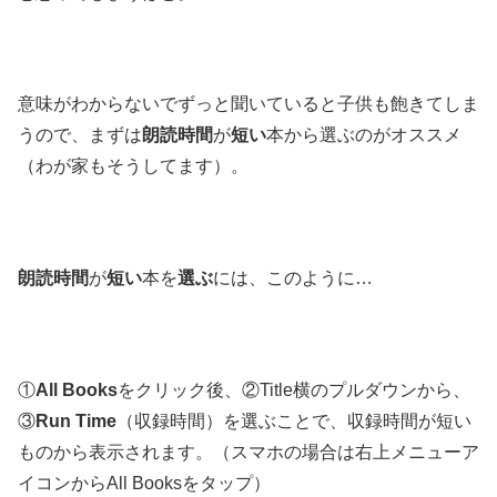
意味がわからないでずっと聞いていると子供も飽きてしま
うので、まずは
朗読時間
が
短い
本から選ぶのがオススメ
（わが家もそうしてます）。
朗読時間
が
短い
本を
選ぶ
には、このように…
①
All Books
をクリック後、②Title横のプルダウンから、
③
Run Time
（収録時間）を選ぶことで、収録時間が短い
ものから表示されます。（スマホの場合は右上メニューア
イコンからAll Booksをタップ）