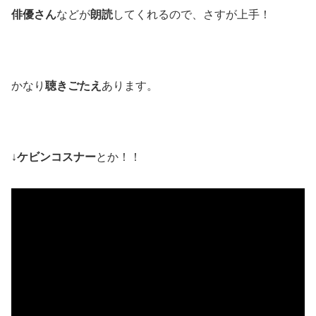
俳優さん
などが
朗読
してくれるので、さすが上手！
かなり
聴きごたえ
あります。
↓
ケビンコスナー
とか！！