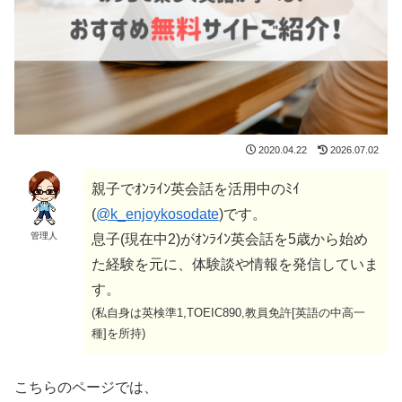
2020.04.22
2026.07.02
親子でｵﾝﾗｲﾝ英会話を活用中のﾐｲ
(
@k_enjoykosodate
)です。
管理人
息子(現在中2)がｵﾝﾗｲﾝ英会話を5歳から始め
た経験を元に、体験談や情報を発信していま
す。
(私自身は英検準1,TOEIC890,教員免許[英語の中高一
種]を所持)
こちらのページでは、