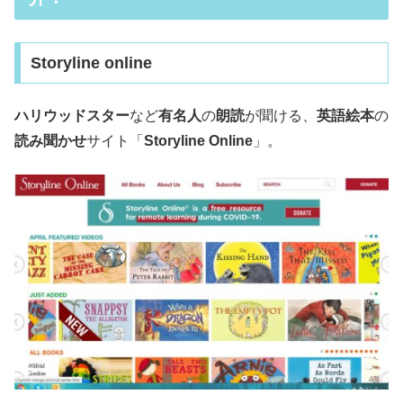
Storyline online
ハリウッドスター
など
有名人
の
朗読
が聞ける、
英語絵本
の
読み聞かせ
サイト「
Storyline Online
」。