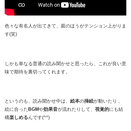
色々な有名人が出てきて、親のほうがテンション上がりま
す(笑)
しかも単なる普通の読み聞かせと思ったら、これが良い意
味で期待を裏切ってくれます。
というのも、読み聞かせ中は、
絵本
の
挿絵
が動いたり 、
絵に合った
BGM
や
効果音
が流れたりして、
視覚的
にも結
構
楽しめる
んです(^^)