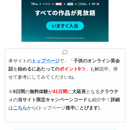
本サイトの
トップページ
で、「
子供のオンライン英会
話
を
始めるにあたっての
ポイント6つ
」も解説中。併
せて参考にしてみてくださいね。
※
8日間
の
無料体験
が
41日間
に
大延長
となる
クラウテ
ィ
の
当サイト限定キャンペーンコード
も紹介中！
詳細
は
こちら
から(トップページ
後半
に
とびます
)。