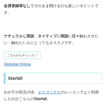
会員登録等なし
でそのまま聞けるのも嬉しいポイントで
す。
ナチュラル
な
英語
、
ネイティブ
の
英語
に
日々
触れさせた
い・触れたい人にとってもオススメです。
こちらからチェック！
Storyline Online
Starfall
わが子が幼児の頃、
エイゴックス
のレッスンでよく利用
したのがこちらの
Starfall
。