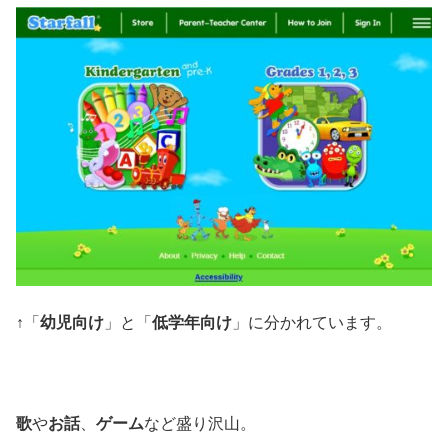
↑「
幼児向け
」と「
低学年向け
」に分かれています。
歌
や
お話
、
ゲーム
など盛り沢山。