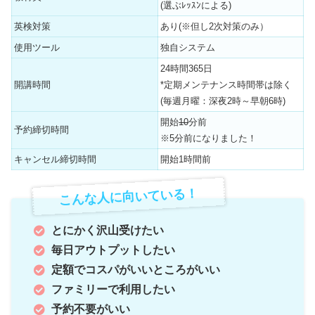
(選ぶﾚｯｽﾝによる)
英検対策
あり(※但し2次対策のみ）
使用ツール
独自システム
24時間365日
開講時間
*定期メンテナンス時間帯は除く
(毎週月曜：深夜2時～早朝6時)
開始
10
分前
予約締切時間
※5分前になりました！
キャンセル締切時間
開始1時間前
こんな人に向いている！
とにかく沢山受けたい
毎日アウトプットしたい
定額でコスパがいいところがいい
ファミリーで利用したい
予約不要がいい