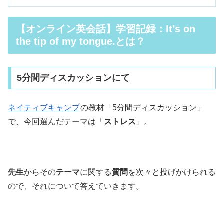
【オンライン英会話】学習記録：It’s on
the tip of my tongue.とは？
5分間ディスカッションにて
ネイティブキャンプ
の教材「5分間ディスカッション」
で、今回選んだテーマは「
ストレス
」。
先生
からその
テーマ
に関する
質問
を次々と投げかけられる
ので、それについて答えていきます。