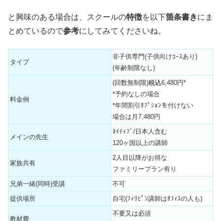
と興味のある場合は、スクールの
特徴
を以下
箇条書き
にま
とめているので
参考
にしてみてくださいね。
非子供専門(子供向けｺｰｽあり)
タイプ
(年齢制限なし)
(回数無制限)
税込
6,480円*
*予約なしの場合
料金例
*年間割引ｵﾌﾟｼｮﾝを付けない
場合は月7,480円
ﾈｲﾃｨﾌﾞ/日本人含む
メインの先生
120ヶ国以上の講師
2人目以降がお得な
家族共有
ファミリープラン有り
兄弟一緒(同時)受講
不可
提供場所
自宅(ﾌｨﾘﾋﾟﾝ講師はｵﾌｨｽの人も)
不要又は必須
教材費