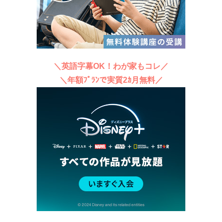
＼英語字幕OK！わが家もコレ／
＼年額ﾌﾟﾗﾝで実質2ｶ月無料／