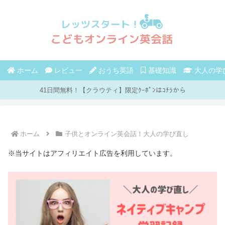
ホーム
レビュー
おうち英語
基礎知識
大人の学
41日間無料！【クラウティ】限定ｸｰﾎﾟﾝはｺﾁﾗから
ホーム
子供とオンライン英会話！大人の学び直し
※当サイトはアフィリエイト広告を利用しています。