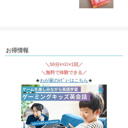
お得情報
＼50分ﾚｯｽﾝ×1回／
＼無料で体験できる／
★
わが家のﾚﾋﾞｭｰはこちら
★