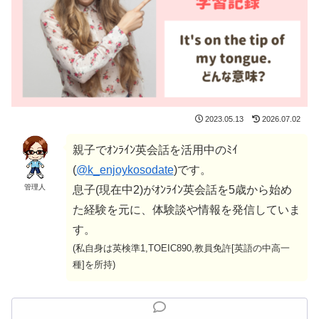
2023.05.13
2026.07.02
親子でｵﾝﾗｲﾝ英会話を活用中のﾐｲ
(
@k_enjoykosodate
)です。
管理人
息子(現在中2)がｵﾝﾗｲﾝ英会話を5歳から始め
た経験を元に、体験談や情報を発信していま
す。
(私自身は英検準1,TOEIC890,教員免許[英語の中高一
種]を所持)