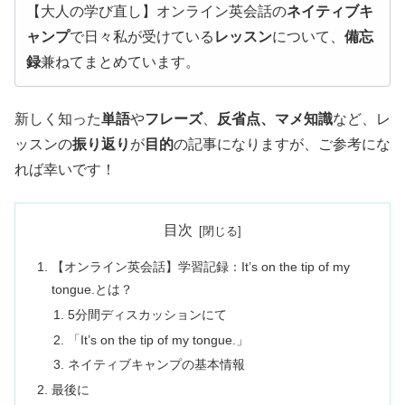
【大人の学び直し】オンライン英会話の
ネイティブキ
ャンプ
で日々私が受けている
レッスン
について、
備忘
録
兼ねてまとめています。
新しく知った
単語
や
フレーズ
、
反省点、マメ知識
など、レ
ッスンの
振り返り
が
目的
の記事になりますが、ご参考にな
れば幸いです！
目次
【オンライン英会話】学習記録：It’s on the tip of my
tongue.とは？
5分間ディスカッションにて
「It’s on the tip of my tongue.」
ネイティブキャンプの基本情報
最後に