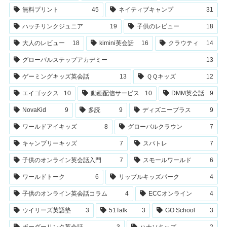
無料プリント
45
ネイティブキャンプ
31
ハッチリンクジュニア
19
子供のレビュー
18
大人のレビュー
18
kimini英会話
16
クラウティ
14
グローバルステップアカデミー
13
ゲーミングキッズ英会話
13
ＱＱキッズ
12
エイゴックス
10
動画配信サービス
10
DMM英会話
9
NovaKid
9
多読
9
ディズニープラス
9
ワールドアイキッズ
8
グローバルクラウン
7
キャンブリーキッズ
7
スパトレ
7
子供のオンライン英会話入門
7
スモールワールド
6
ワールドトーク
6
リップルキッズパーク
4
子供のオンライン英会話コラム
4
ECCオンライン
4
ウイリーズ英語塾
3
51Talk
3
GO School
3
ボーダーリンク英会話
3
ハナソキッズ
2