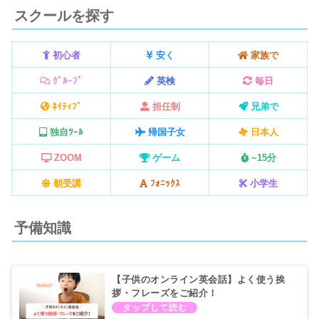
スクールを探す
初心者
安く
家族で
ｸﾞﾙｰﾌﾟ
英検
毎日
ﾈｲﾃｨﾌﾞ
担任制
兄弟で
独自ﾂｰﾙ
帰国子女
日本人
ZOOM
ゲーム
~15分
朝受講
ﾌｫﾆｯｸｽ
小学生
予備知識
【子供のオンライン英会話】よく使う挨
拶・フレーズをご紹介！