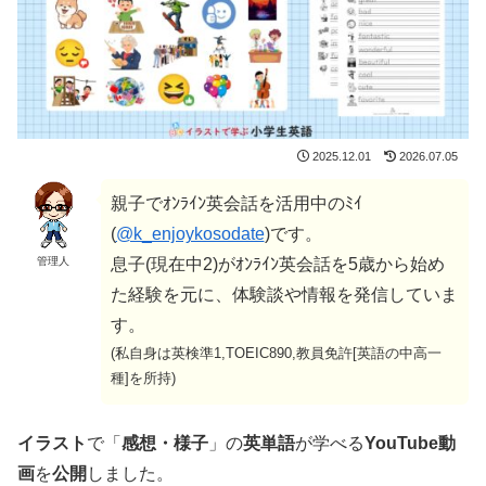
2025.12.01
2026.07.05
親子でｵﾝﾗｲﾝ英会話を活用中のﾐｲ
(
@k_enjoykosodate
)です。
管理人
息子(現在中2)がｵﾝﾗｲﾝ英会話を5歳から始め
た経験を元に、体験談や情報を発信していま
す。
(私自身は英検準1,TOEIC890,教員免許[英語の中高一
種]を所持)
イラスト
で「
感想・様子
」の
英単語
が学べる
YouTube動
画
を
公開
しました。