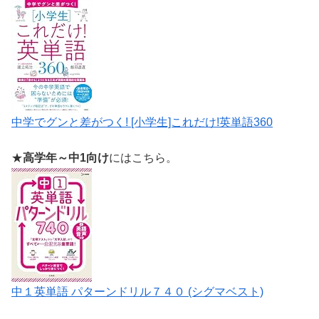
中学でグンと差がつく! [小学生]これだけ!英単語360
★
高学年～中1向け
にはこちら。
中１英単語 パターンドリル７４０ (シグマベスト)