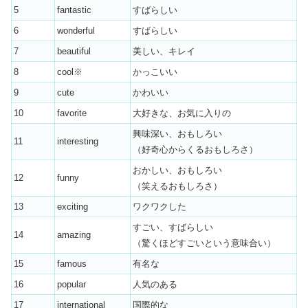
5
fantastic
すばらしい
6
wonderful
すばらしい
7
beautiful
美しい、キレイ
8
cool※
かっこいい
9
cute
かわいい
10
favorite
大好きな、お気に入りの
興味深い、おもしろい
11
interesting
（好奇心からくるおもしろさ）
おかしい、おもしろい
12
funny
（笑えるおもしろさ）
13
exciting
ワクワクした
すごい、すばらしい
14
amazing
（驚くほどすごいという意味合い）
15
famous
有名な
16
popular
人気のある
17
international
国際的な