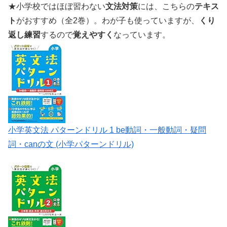
★小学校ではほぼ習わない
文法対策
には、こちらの
テキス
ト
がおすすめ（全2巻）。わが子も使っていますが、
くり
返し練習
するので
覚えやすく
なっています。
小学英文法 パターンドリル 1 be動詞・一般動詞・疑問
詞・canの文 (小学パターンドリル)