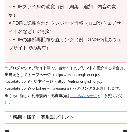
× PDFファイルの改変（例：編集、追加、内容の変
更）
× PDFに記載されたクレジット情報（ロゴやウェブサ
イト名など）の削除
× PDFの無断再配布や直リンク（例：SNSや他のウェ
ブサイトでの共有）
※
ブログ
や
ウェブサイト
等で、当サイトの
プリント
を
紹介
する場合は、
出典元
として
トップページ
（https://online-english.enjoy-
kosodate.com/）や
本ページ（
https://online-english.enjoy-
kosodate.com/worksheet-impressions
）
への
リンク
をお願いします。
※さらに詳しい
利用規約
・
免責事項
は
こちらのページ
をご参照くださ
い。
「感想・様子」英単語プリント