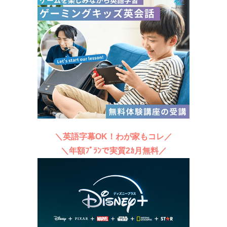
＼英語字幕OK！わが家もコレ／
＼年額ﾌﾟﾗﾝで実質2ｶ月無料／