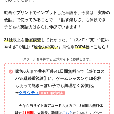
動画
や
プリント
で
インプット
した単語を、今度は「
実際の
会話
」で
使ってみる
ことで、「
話す楽しさ
」も体験でき、
子どもの
英語力
はさらに
伸びていきます
！
21社
以上を
徹底調査
してわかった、“
コスパ
”・“
質
”・“
使い
やすさ
”で
選ぶ『
総合力の高い
』
属性別
TOP4校
は
こちら！
↓スクール名を押すと公式サイトに移動します。
家族6人
まで
共有可能
/
41日間無料
※で【単価
コス
パ
＆
継続重視派】
に。
ゲームレッスン
や
10分枠
もあって
飽きっぽい子
でも
無理なく習慣化。
➡
クラウティ
※当ｻｲﾄ限定特典
※今なら
当サイト限定コード
の
入力
で、
8日間
の
無料体
験
が
41日間
に
大延長。
詳細
は
こちら
から(本トップペー