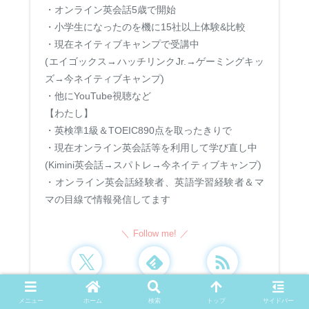
・オンライン英会話5歳で開始
・小学生になったのを機に15社以上体験&比較
・現在ネイティブキャンプで受講中
(エイゴックス→ハッチリンクJr.→ゲーミングキッ
ズ→今ネイティブキャンプ)
・他にYouTube視聴など
【わたし】
・英検準1級＆TOEIC890点を取ったきりで
・現在オンライン英会話等を利用して学び直し中
(Kimini英会話→スパトレ→今ネイティブキャンプ)
・オンライン英会話経験者、英語学習経験者＆マ
マの目線で情報発信してます
Follow me!
メニュー
ホーム
検索
トップ
サイドバー