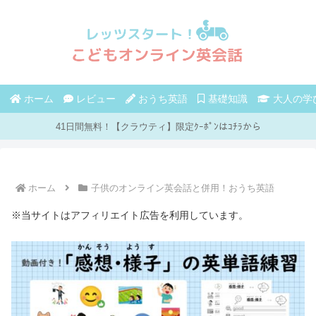
ホーム
レビュー
おうち英語
基礎知識
大人の学
41日間無料！【クラウティ】限定ｸｰﾎﾟﾝはｺﾁﾗから
ホーム
子供のオンライン英会話と併用！おうち英語
※当サイトはアフィリエイト広告を利用しています。