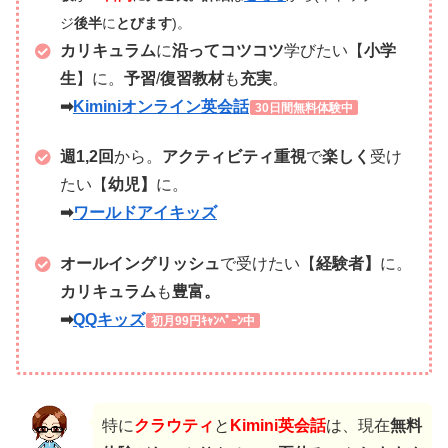
ジ
後半
に
とびます
)。
カリキュラム
に
沿って
コツコツ
学びたい【
小学
生
】に。
予習
/
復習教材
も
充実
。
➡
Kiminiオンライン英会話
30日間無料体験中
週1,2回
から。
アクティビティ重視
で
楽しく
受け
たい【
幼児】
に。
➡
ワールドアイキッズ
オールイングリッシュ
で受けたい【
経験者】
に。
カリキュラム
も
豊富。
➡
QQキッズ
初月99円ｷｬﾝﾍﾟｰﾝ中
特に
クラウティ
と
Kimini英会話
は、現在
無料