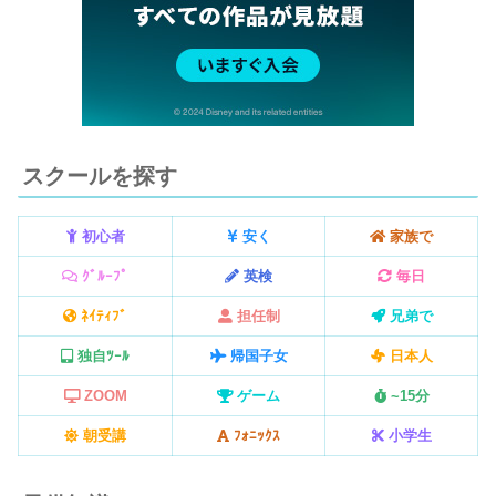
スクールを探す
初心者
安く
家族で
ｸﾞﾙｰﾌﾟ
英検
毎日
ﾈｲﾃｨﾌﾞ
担任制
兄弟で
独自ﾂｰﾙ
帰国子女
日本人
ZOOM
ゲーム
~15分
朝受講
ﾌｫﾆｯｸｽ
小学生