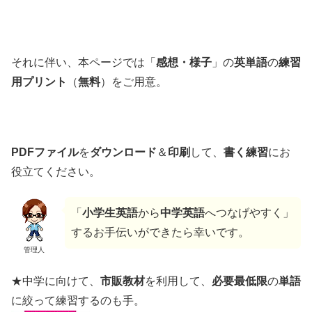
それに伴い、本ページでは「
感想・様子
」の
英単語
の
練習
用
プリント
（
無料
）をご用意。
PDFファイル
を
ダウンロード
＆
印刷
して、
書く練習
にお
役立てください。
「
小学生英語
から
中学英語
へつなげやすく」
するお手伝いができたら幸いです。
管理人
★中学に向けて、
市販教材
を利用して、
必要最低限
の
単語
に絞って練習するのも手。