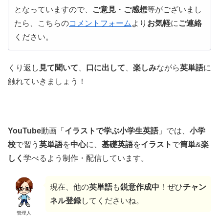
となっていますので、
ご意見
・
ご感想
等がございまし
たら、こちらの
コメントフォーム
より
お気軽
に
ご連絡
ください。
くり返し
見て聞いて
、
口に出して
、
楽しみ
ながら
英単語
に
触れていきましょう！
YouTube
動画「
イラストで学ぶ小学生英語
」では、
小学
校
で習う
英単語
を
中心
に、
基礎英語
を
イラスト
で
簡単
&
楽
しく
学べるよう制作・配信しています。
現在、他の
英単語
も
鋭意作成中
！ぜひ
チャン
ネル登録
してくださいね。
管理人