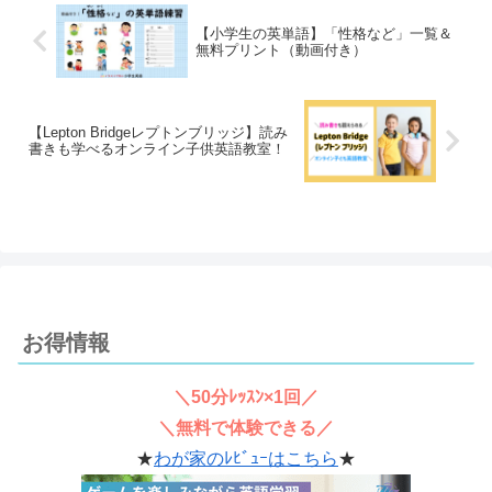
【小学生の英単語】「性格など」一覧＆
無料プリント（動画付き）
【Lepton Bridgeレプトンブリッジ】読み
書きも学べるオンライン子供英語教室！
お得情報
＼50分ﾚｯｽﾝ×1回／
＼無料で体験できる／
★
わが家のﾚﾋﾞｭｰはこちら
★