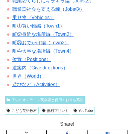
職業②くらしにキラキラ編（Jobs②）
職業③社会を支える編（Jobs③）
乗り物（Vehicles）
町①買い物編（Town1）
町②身近な場所編（Town2）
町③おでかけ編（Town3）
町④大事な場所編（Town4）
位置（Positions）
道案内（Give directions）
世界（World）
遊びなど（Activities）
子供のオンライン英会話と併用！おうち英語
こども英語教材
無料プリント
YouTube
Share!