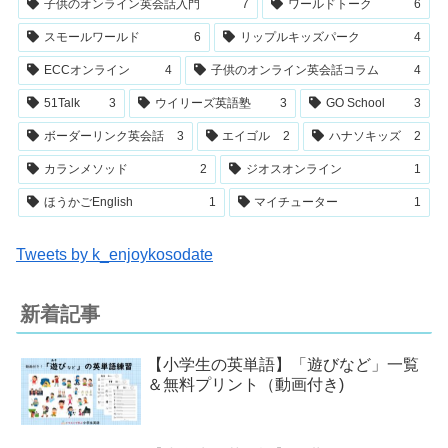
子供のオンライン英会話入門
7
ワールドトーク
6
スモールワールド
6
リップルキッズパーク
4
ECCオンライン
4
子供のオンライン英会話コラム
4
51Talk
3
ウイリーズ英語塾
3
GO School
3
ボーダーリンク英会話
3
エイゴル
2
ハナソキッズ
2
カランメソッド
2
ジオスオンライン
1
ほうかごEnglish
1
マイチューター
1
Tweets by k_enjoykosodate
新着記事
【小学生の英単語】「遊びなど」一覧
＆無料プリント（動画付き)