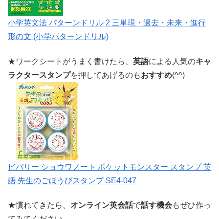
小学英文法 パターンドリル 2 三単現・過去・未来・進行
形の文 (小学パターンドリル)
★ワークシートがうまく書けたら、
英語
による人気の
キャ
ラクタースタンプ
を押してあげるのも
おすすめ
(^^)
ビバリー ショウワノート ポケットモンスター スタンプ 英
語 先生のごほうびスタンプ SE4-047
★慣れてきたら、
オンライン英会話
で
話す機会
もぜひ作っ
てみてください。