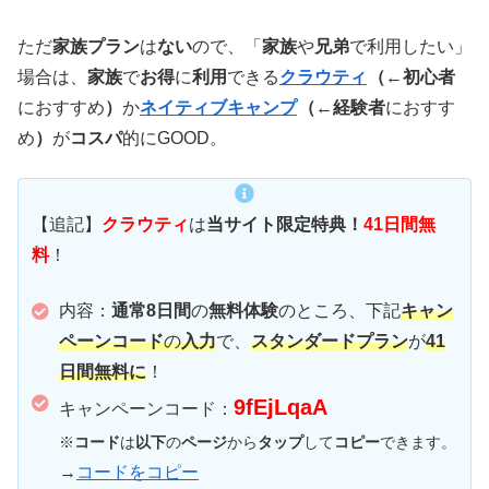
ただ
家族プラン
は
ない
ので、「
家族
や
兄弟
で利用したい」
場合は、
家族
で
お得
に
利用
できる
クラウティ
（←初心者
におすすめ
）
か
ネイティブキャンプ
（←経験者
におすす
め
）
が
コスパ
的にGOOD。
【追記】
クラウティ
は
当サイト限定特典！
41日間無
料
！
内容：
通常8日間
の
無料体験
のところ、下記
キャン
ペーンコード
の
入力
で、
スタンダードプラン
が
41
日間無料に
！
9fEjLqaA
キャンペーンコード：
※
コード
は
以下
の
ページ
から
タップ
して
コピー
できます。
→
コードをコピー