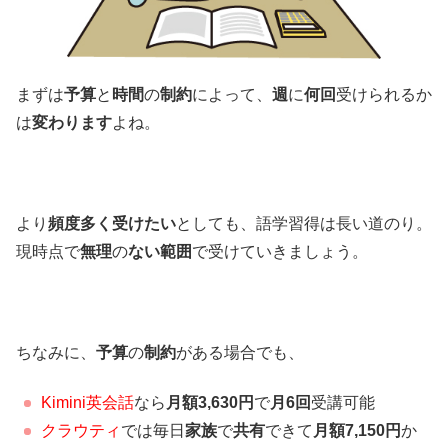
まずは
予算
と
時間
の
制約
によって、
週
に
何回
受けられるか
は
変わります
よね。
より
頻度多く受けたい
としても、語学習得は長い道のり。
現時点で
無理
の
ない範囲
で受けていきましょう。
ちなみに、
予算
の
制約
がある場合でも、
Kimini英会話
なら
月額3,630円
で
月6回
受講可能
クラウティ
では毎日
家族
で
共有
できて
月額7,150円
か