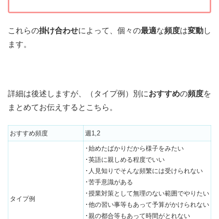
これらの
掛け合わせ
によって、個々の
最適
な
頻度
は
変動
し
ます。
詳細は後述しますが、（タイプ例）別に
おすすめ
の
頻度
を
まとめてお伝えするとこちら。
おすすめ頻度
週1,2
･始めたばかりだから様子をみたい
･英語に親しめる程度でいい
･人見知りでそんな頻繁には受けられない
･苦手意識がある
･授業対策として無理のない範囲でやりたい
タイプ例
･他の習い事等もあって予算がかけられない
･親の都合等もあって時間がとれない