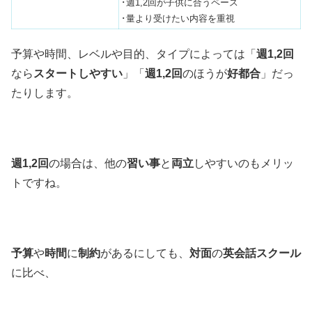
･週1,2回が子供に合うペース
･量より受けたい内容を重視
予算や時間、レベルや目的、タイプによっては「
週1,2回
なら
スタートしやすい
」「
週1,2回
のほうが
好都合
」だっ
たりします。
週1,2回
の場合は、他の
習い事
と
両立
しやすいのもメリッ
トですね。
予算
や
時間
に
制約
があるにしても、
対面
の
英会話スクール
に比べ、