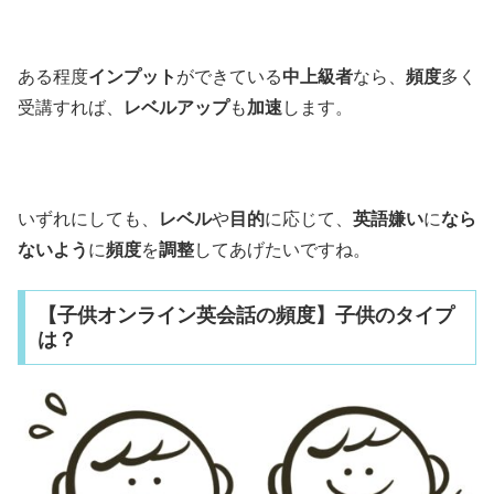
ある程度
インプット
ができている
中上級者
なら、
頻度
多く
受講すれば、
レベルアップ
も
加速
します。
いずれにしても、
レベル
や
目的
に応じて、
英語嫌い
に
なら
ないよう
に
頻度
を
調整
してあげたいですね。
【子供オンライン英会話の頻度】子供のタイプ
は？