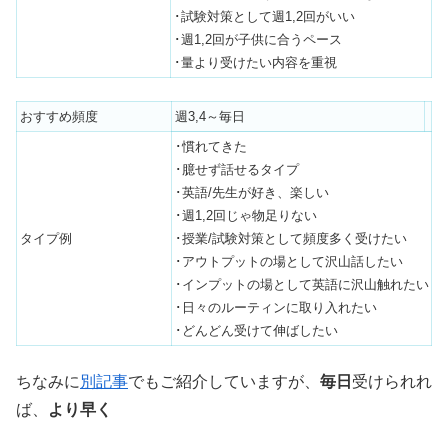
･試験対策として週1,2回がいい
･週1,2回が子供に合うペース
･量より受けたい内容を重視
おすすめ頻度
週3,4～毎日
･慣れてきた
･臆せず話せるタイプ
･英語/先生が好き、楽しい
･週1,2回じゃ物足りない
タイプ例
･授業/試験対策として頻度多く受けたい
･アウトプットの場として沢山話したい
･インプットの場として英語に沢山触れたい
･日々のルーティンに取り入れたい
･どんどん受けて伸ばしたい
ちなみに
別記事
でもご紹介していますが、
毎日
受けられれ
ば、
より早く