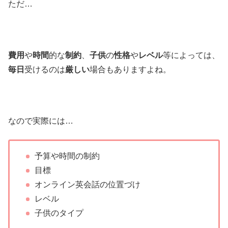
ただ…
費用
や
時間
的な
制約
、
子供
の
性格
や
レベル
等によっては、
毎日
受けるのは
厳しい
場合もありますよね。
なので実際には…
予算や時間の制約
目標
オンライン英会話の位置づけ
レベル
子供のタイプ