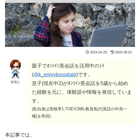
2024.04.20
2026.08.01
親子でｵﾝﾗｲﾝ英会話を活用中のﾐｲ
(
@k_enjoykosodate
)です。
管理人
息子(現在中2)がｵﾝﾗｲﾝ英会話を5歳から始め
た経験を元に、体験談や情報を発信していま
す。
(私自身は英検準1,TOEIC890,教員免許[英語の中高一
種]を所持)
本記事では、