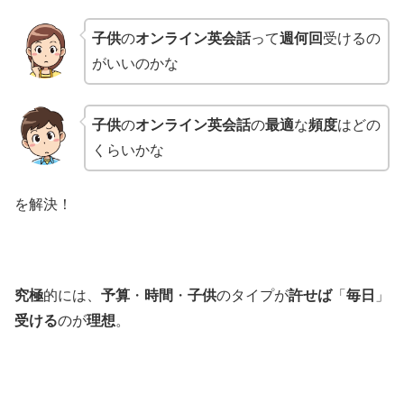
子供
の
オンライン英会話
って
週何回
受けるの
がいいのかな
子供
の
オンライン英会話
の
最適
な
頻度
はどの
くらいかな
を解決！
究極
的には、
予算
・
時間
・
子供
のタイプが
許せば
「
毎日
」
受ける
のが
理想
。