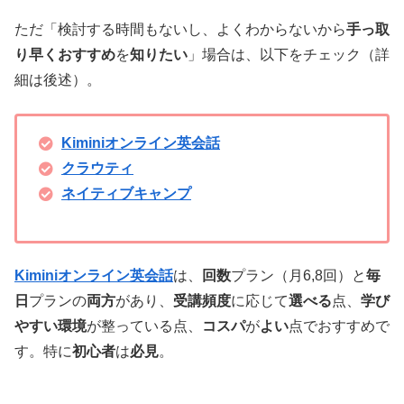
ただ「検討する時間もないし、よくわからないから
手っ取
り早くおすすめ
を
知りたい
」場合は、以下をチェック（詳
細は後述）。
Kiminiオンライン英会話
クラウティ
ネイティブキャンプ
Kiminiオンライン英会話
は、
回数
プラン（月6,8回）と
毎
日
プランの
両方
があり、
受講頻度
に応じて
選べる
点、
学び
やすい環境
が整っている点、
コスパ
が
よい
点でおすすめで
す。特に
初心者
は
必見
。