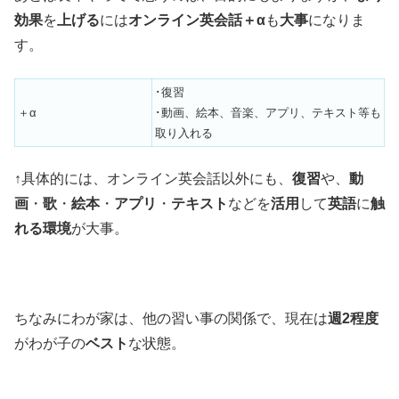
効果
を
上げる
には
オンライン英会話＋α
も
大事
になりま
す。
･復習
＋α
･動画、絵本、音楽、アプリ、テキスト等も
取り入れる
↑具体的には、オンライン英会話以外にも、
復習
や、
動
画
・
歌
・
絵本
・
アプリ
・
テキスト
などを
活用
して
英語
に
触
れる環境
が大事。
ちなみにわが家は、他の習い事の関係で、現在は
週2程度
がわが子の
ベスト
な状態。