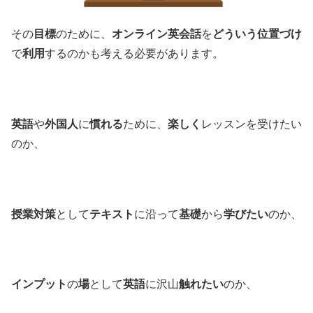
その
目標
のために、
オンライン英会話
を
どういう位置づけ
で
利用
するのかも考える必要があります。
英語
や
外国人
に
慣れる
ために、
楽しく
レッスンを受けたい
のか、
授業対策
として
テキスト
に沿って
基礎
から
学びたい
のか、
インプット
の
場
として
英語
に沢山
触れたい
のか、