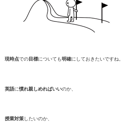
現時点
での
目標
についても
明確
にしておきたいですね。
英語
に
慣れ親しめればいい
のか、
授業対策
したいのか、