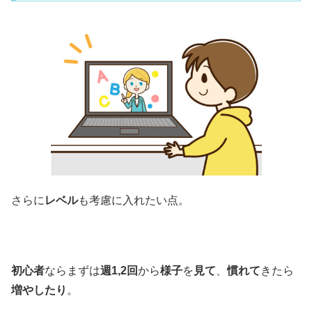
さらに
レベル
も考慮に入れたい点。
初心者
ならまずは
週1,2回
から
様子
を
見て
、
慣れて
きたら
増やしたり
。