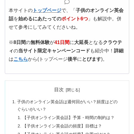
本サイトの
トップページ
で、「
子供のオンライン英会
話
を
始めるにあたっての
ポイント6つ
」も解説中。併
せて参考にしてみてくださいね。
※
8日間
の
無料体験
が
41日間
に
大延長
となる
クラウテ
ィ
の
当サイト限定キャンペーンコード
も紹介中！
詳細
は
こちら
から(トップページ
後半
に
とびます
)。
目次
子供のオンライン英会話は週何回がいい？頻度はどの
ぐらいがいい？
【子供オンライン英会話】予算・時間の制約は？
【子供オンライン英会話の頻度】目標は？