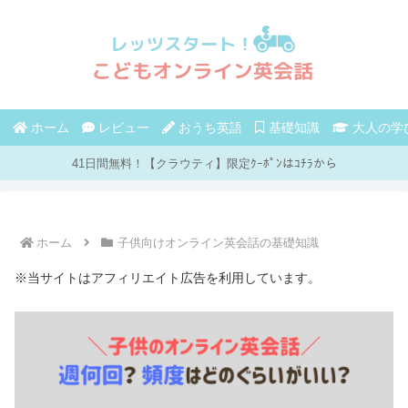
ホーム
レビュー
おうち英語
基礎知識
大人の学
41日間無料！【クラウティ】限定ｸｰﾎﾟﾝはｺﾁﾗから
ホーム
子供向けオンライン英会話の基礎知識
※当サイトはアフィリエイト広告を利用しています。