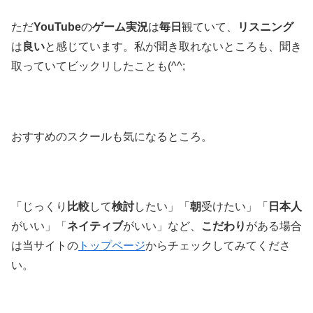
ただ
YouTube
の
ゲーム実況
は
毎日
観ていて、
リスニング
は
良い
と感じています。私が聞き取れないところも、聞き
取っていてビックリしたことも(^^;
おすすめのスクールも気になるところ。
「じっくり
比較
して
検討
したい」「
朝
受けたい」「
日本人
がいい」「
ネイティブ
がいい」など、
こだわり
がある場合
は当サイトの
トップページ
からチェックしてみてくださ
い。