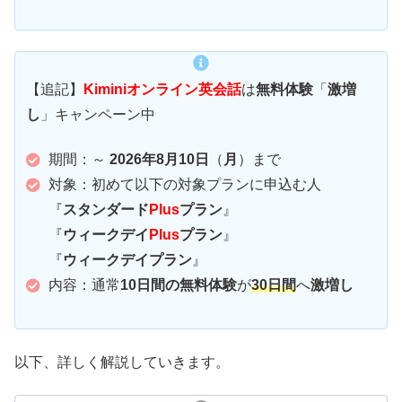
【追記】
Kiminiオンライン英会話
は
無料体験
「
激増
し
」キャンペーン中
期間：～
2026年8月10日
（
月
）まで
対象：初めて以下の対象プランに申込む人
『
スタンダード
Plus
プラン
』
『
ウィークデイ
Plus
プラン
』
『
ウィークデイプラン
』
内容：通常
10日間の無料体験
が
30日間
へ
激増し
以下、詳しく解説していきます。