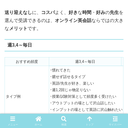
送り迎えなし
に、
コスパ
よく、
好き
な
時間
・
好み
の
先生
を
選んで受講できるのは、
オンライン英会話
ならではの大き
な
メリット
です。
週3,4～毎日
おすすめ頻度
週3,4～毎日
･慣れてきた
･臆せず話せるタイプ
･英語/先生が好き、楽しい
･週1,2回じゃ物足りない
タイプ例
･授業/試験対策として頻度多く受けたい
･アウトプットの場として沢山話したい
･インプットの場として英語に沢山触れたい
･日々のルーティンに取り入れたい
･どんどん受けて伸ばしたい
メニュー
ホーム
検索
トップ
サイドバー