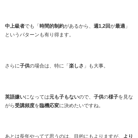
中上級者
でも「
時間的制約
があるから、
週1,2回
が
最適
」
というパターンも有り得ます。
さらに
子供
の場合は、特に「
楽しさ
」も大事。
英語嫌い
になっては
元も子もない
ので、
子供
の
様子
を見な
がら
受講頻度
を
臨機応変
に決めたいですね。
あとは長年やってて思うのは、目的にもよりますが、
より