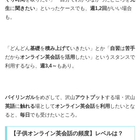
生
に
聞きたい
」といったケースでも、
週1,2回
がいい場合
も。
「どんどん
基礎
を
積み上げて
いきたい」とか「
自習
は
苦手
だから
オンライン英会話
を
活用
したい」というスタンスで
利用するなら、
週3,4～
もあり。
バイリンガル
をめざして、沢山
アウトプット
する場・沢山
英語
に
触れる
場として
オンライン英会話
を
利用
したいとな
ると、
毎日
でも受けたいところ。
【子供オンライン英会話の頻度】レベルは？