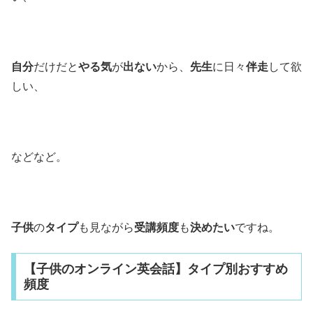
自分
だけだと
やる気
が
出ない
から、
先生
に日々
伴走
して欲
しい、
などなど。
子供
の
タイプ
も見ながら
受講頻度
も
決めたい
ですね。
【子供のオンライン英会話】タイプ別おすすめ
頻度