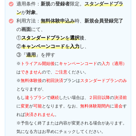
適用条件：
新規
の
登録者
限定。
スタンダードプラ
ン
が
対象
。
利用方法：
無料体験申込み
時、
新規会員登録完了
の
画面
にて、
①
スタンダードプラン
を
選択
後
、
②
キャンペーンコード
を
入力
し、
③『
適用
』を押す
※
トライアル開始後
に
キャンペーンコード
の
入力（適用）
は
できません
ので、
ご注意
ください。
※
無料体験後
の
初回決済
プランは
スタンダードプランのみ
となりますが、
もし
違うプラン
で
継続
したい場合は、
２回目以降
の
決済前
に
変更
が
可能
となります。なお、
無料体験期間内
に
退会
す
れば
決済されません
。
※予告なく終了または内容が変更される場合があります。
気になる方はお早めにチェックしてください。