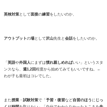
英検対策
として
面接
の
練習
をしたいのか、
アウトプット
の
場
として
沢山
先生と
会話
をしたいのか。
「
英語
や
外国人
にまずは
慣れ親しめれば
いい」というスタ
ンスなら、
週1,2回
程度から始めてみてもいいですね。←
わが子も最初はコレでした。
また
授業
・
試験対策
で「
予習・復習
など
自習のほう
に
じっ
くり時間
を取りたい」「自分でわからなかったところを
先