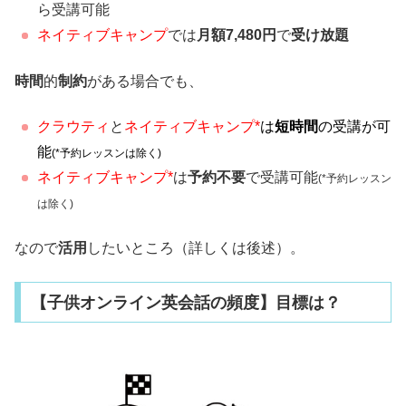
ら受講可能
ネイティブキャンプ
では
月額7,480円
で
受け放題
時間
的
制約
がある場合でも、
クラウティ
と
ネイティブキャンプ
*
は
短時間
の受講が可
能
(*予約レッスンは除く)
ネイティブキャンプ*
は
予約不要
で受講可能
(*予約レッスン
は除く)
なので
活用
したいところ（詳しくは後述）。
【子供オンライン英会話の頻度】目標は？