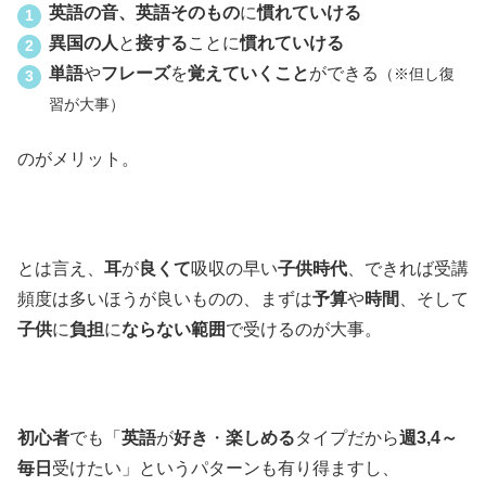
英語の音、英語そのもの
に
慣れていける
異国の人
と
接する
ことに
慣れていける
単語
や
フレーズ
を
覚えていくこと
ができる
（※但し復
習が大事）
のがメリット。
とは言え、
耳
が
良くて
吸収の早い
子供時代
、できれば受講
頻度は多いほうが良いものの、まずは
予算
や
時間
、そして
子供
に
負担
に
ならない範囲
で受けるのが大事。
初心者
でも「
英語
が
好き
・
楽しめる
タイプだから
週3,4～
毎日
受けたい」というパターンも有り得ますし、