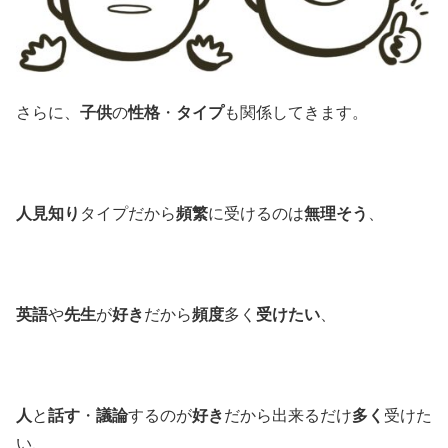
さらに、
子供
の
性格
・
タイプ
も関係してきます。
人見知り
タイプだから
頻繁
に受けるのは
無理そう
、
英語
や
先生
が
好き
だから
頻度
多く
受けたい
、
人
と
話す
・
議論
するのが
好き
だから出来るだけ
多く
受けた
い、